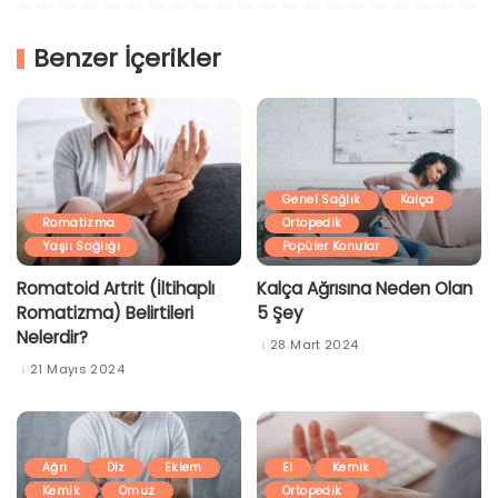
Benzer İçerikler
Genel Sağlık
Kalça
Romatizma
Ortopedik
Yaşlı Sağlığı
Popüler Konular
Romatoid Artrit (İltihaplı
Kalça Ağrısına Neden Olan
Romatizma) Belirtileri
5 Şey
Nelerdir?
28 Mart 2024
21 Mayıs 2024
Ağrı
Diz
Eklem
El
Kemik
Kemik
Omuz
Ortopedik