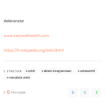
Referanslar
www.verywellhealth.com
https://tr.wikipedia.org/wiki/Artrit
artrit
eklem kireçlenmesi
osteoartrit
ETIKETLER:
romatoid artrit
0
PAYLAŞIM