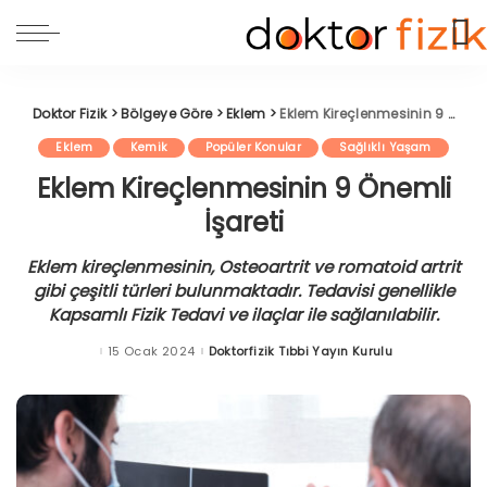
Doktor Fizik
>
Bölgeye Göre
>
Eklem
>
Eklem Kireçlenmesinin 9 Önemli İşareti
Eklem
Kemik
Popüler Konular
Sağlıklı Yaşam
Eklem Kireçlenmesinin 9 Önemli
İşareti
Eklem kireçlenmesinin, Osteoartrit ve romatoid artrit
gibi çeşitli türleri bulunmaktadır. Tedavisi genellikle
Kapsamlı Fizik Tedavi ve ilaçlar ile sağlanılabilir.
15 Ocak 2024
Doktorfizik Tıbbi Yayın Kurulu
Posted
by