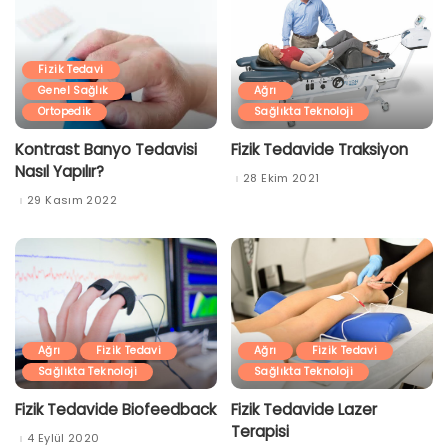
Fizik Tedavi
Genel Sağlık
Ağrı
Ortopedik
Sağlıkta Teknoloji
Kontrast Banyo Tedavisi
Fizik Tedavide Traksiyon
Nasıl Yapılır?
28 Ekim 2021
29 Kasım 2022
Ağrı
Fizik Tedavi
Ağrı
Fizik Tedavi
Sağlıkta Teknoloji
Sağlıkta Teknoloji
Fizik Tedavide Biofeedback
Fizik Tedavide Lazer
Terapisi
4 Eylül 2020