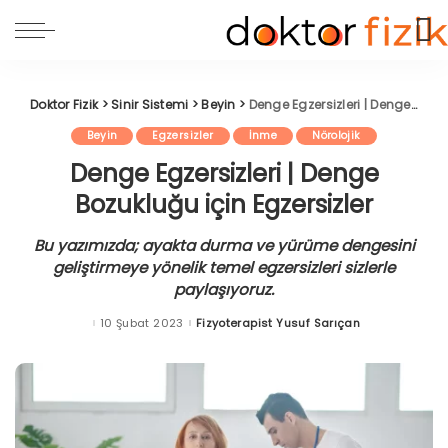
Doktor Fizik
>
Sinir Sistemi
>
Beyin
>
Denge Egzersizleri | Denge Bozukluğu için Egzersizler
Beyin
Egzersizler
İnme
Nörolojik
Denge Egzersizleri | Denge
Bozukluğu için Egzersizler
Bu yazımızda; ayakta durma ve yürüme dengesini
geliştirmeye yönelik temel egzersizleri sizlerle
paylaşıyoruz.
10 Şubat 2023
Fizyoterapist Yusuf Sarıçan
Posted
by