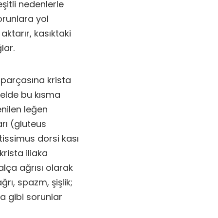
şitli nedenlerle
orunlara yol
aktarır, kasıktaki
lar.
 parçasına krista
enelde bu kısma
enilen leğen
arı (gluteus
tissimus dorsi kası
rista iliaka
alça ağrısı olarak
ğrı, spazm, şişlik;
gibi sorunlar