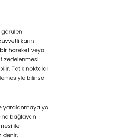
k görülen
uvvetli karın
s bir hareket veya
ent zedelenmesi
lir. Tetik noktalar
lemesiyle bilinse
de yaralanmaya yol
ğine bağlayan
mesi ile
 denir.