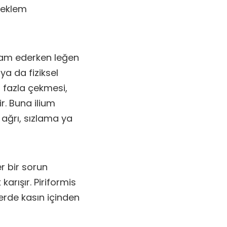
k eklem
vam ederken leğen
a da fiziksel
i fazla çekmesi,
r. Buna ilium
 ağrı, sızlama ya
r bir sorun
k karışır. Piriformis
ilerde kasın içinden