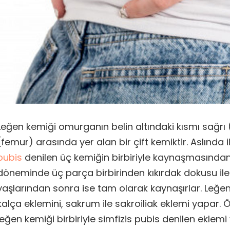
Leğen kemiği omurganın belin altındaki kısmı sağrı 
(femur) arasında yer alan bir çift kemiktir. Aslında i
pubis
denilen üç kemiğin birbiriyle kaynaşmasından
döneminde üç parça birbirinden kıkırdak dokusu ile a
yaşlarından sonra ise tam olarak kaynaşırlar. Leğen
kalça eklemini, sakrum ile sakroiliak eklemi yapar. Ön
leğen kemiği birbiriyle simfizis pubis denilen eklemi