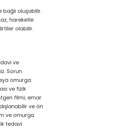
bağlı oluşabilir.
maz, hareketle
rtiler olabilir.
edavi ve
iz. Sorun
i veya omurga
sı ve fizik
tgen filmi, emar
 dışlanabilir ve ön
klem ve omurga
ik tedavi