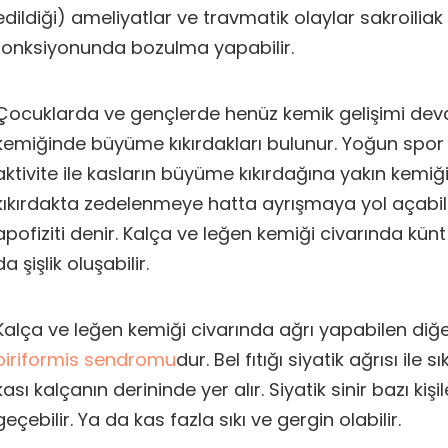
edildiği) ameliyatlar ve travmatik olaylar sakroilia
fonksiyonunda bozulma yapabilir.
Çocuklarda ve gençlerde henüz kemik gelişimi de
kemiğinde büyüme kıkırdakları bulunur. Yoğun spor y
aktivite ile kasların büyüme kıkırdağına yakın kemiğ
kıkırdakta zedelenmeye hatta ayrışmaya yol açabili
apofiziti denir. Kalça ve leğen kemiği civarında künt
da şişlik oluşabilir.
Kalça ve leğen kemiği civarında ağrı yapabilen diğe
piriformis sendromu
dur. Bel fıtığı siyatik ağrısı ile sı
kası kalçanın derininde yer alır. Siyatik sinir bazı kiş
geçebilir. Ya da kas fazla sıkı ve gergin olabilir.