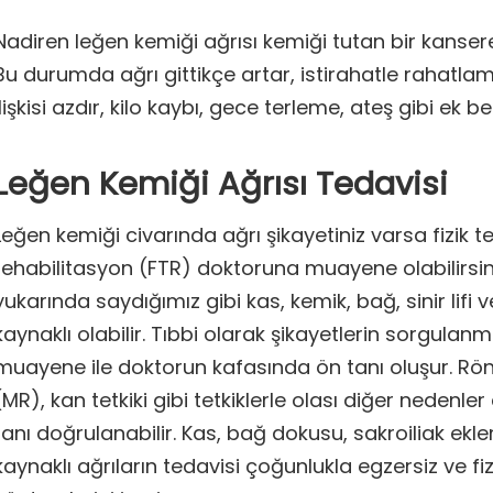
Nadiren leğen kemiği ağrısı kemiği tutan bir kansere 
Bu durumda ağrı gittikçe artar, istirahatle rahatla
ilişkisi azdır, kilo kaybı, gece terleme, ateş gibi ek beli
Leğen Kemiği Ağrısı Tedavisi
Leğen kemiği civarında ağrı şikayetiniz varsa fizik t
rehabilitasyon (FTR) doktoruna muayene olabilirsin
yukarında saydığımız gibi kas, kemik, bağ, sinir lif
kaynaklı olabilir. Tıbbi olarak şikayetlerin sorgulanma
muayene ile doktorun kafasında ön tanı oluşur. Rön
(MR), kan tetkiki gibi tetkiklerle olası diğer nedenler
tanı doğrulanabilir. Kas, bağ dokusu, sakroiliak e
kaynaklı ağrıların tedavisi çoğunlukla egzersiz ve fiz