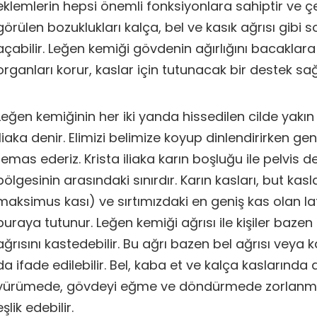
eklemlerin hepsi önemli fonksiyonlara sahiptir ve çe
görülen bozuklukları kalça, bel ve kasık ağrısı gibi s
açabilir. Leğen kemiği gövdenin ağırlığını bacaklara 
organları korur, kaslar için tutunacak bir destek sağ
Leğen kemiğinin her iki yanda hissedilen cilde yakın
iliaka denir. Elimizi belimize koyup dinlendirirken g
temas ederiz. Krista iliaka karın boşluğu ile pelvis d
bölgesinin arasındaki sınırdır. Karın kasları, but kasl
maksimus kası) ve sırtımızdaki en geniş kas olan la
buraya tutunur. Leğen kemiği ağrısı ile kişiler bazen k
ağrısını kastedebilir. Bu ağrı bazen bel ağrısı veya k
da ifade edilebilir. Bel, kaba et ve kalça kaslarında a
yürümede, gövdeyi eğme ve döndürmede zorlanma 
eşlik edebilir.