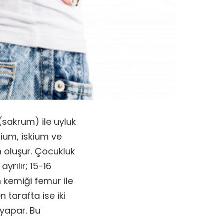
(sakrum) ile uyluk
lium, iskium ve
 oluşur. Çocukluk
yrılır; 15-16
 kemiği femur ile
 tarafta ise iki
 yapar. Bu