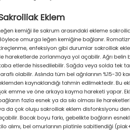
Sakroiliak Eklem
Leğen kemiği ile sakrum arasındaki ekleme sakroilia
Böylece omurga leğen kemiğine bağlanır. Romatizma
kireçlenme, enfeksiyon gibi durumlar sakroiliak eklem
ile hareketlerde zorlanmaya yol açabilir. Ağrı belin
kaba etlerde hissedilebilir. Sağda veya solda tek tar
taraflı olabilir. Aslında tüm bel ağrılarının %15-30 ka
eklemden kaynaklandığı tahmin edilmektedir. Bu e
şok emme ve öne arkaya kayma hareketi yapar. Ek
bağların fazla esnek ya da sıkı olması ile hareketl
ya da çok oluşu sakroiliak eklem disfonksiyonu den
açabilir. Bacak boyu farkı, gebelikte bağların esnek
kilo alımı, bel omurlarının platinle sabitlendiği (plak+