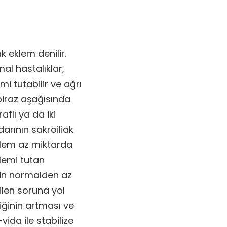
k eklem denilir.
l hastalıklar,
i tutabilir ve ağrı
 biraz aşağısında
aflı ya da iki
darının sakroiliak
klem az miktarda
lemi tutan
erin normalden az
ilen soruna yol
liğinin artması ve
vida ile stabilize