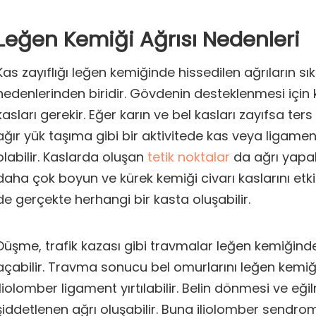
Leğen Kemiği Ağrısı Nedenleri
Kas zayıflığı leğen kemiğinde hissedilen ağrıların sı
nedenlerinden biridir. Gövdenin desteklenmesi için k
kasları gerekir. Eğer karın ve bel kasları zayıfsa ter
ağır yük taşıma gibi bir aktivitede kas veya ligam
olabilir. Kaslarda oluşan
tetik noktalar
da ağrı yapabi
daha çok boyun ve kürek kemiği civarı kaslarını etki
de gerçekte herhangi bir kasta oluşabilir.
Düşme, trafik kazası gibi travmalar leğen kemiğin
açabilir. Travma sonucu bel omurlarını leğen kemi
iliolomber ligament yırtılabilir. Belin dönmesi ve eğil
şiddetlenen ağrı oluşabilir. Buna iliolomber sendrom