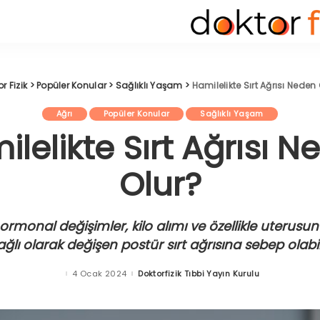
r Fizik
>
Popüler Konular
>
Sağlıklı Yaşam
>
Hamilelikte Sırt Ağrısı Neden
Ağrı
Popüler Konular
Sağlıklı Yaşam
lelikte Sırt Ağrısı 
Olur?
hormonal değişimler, kilo alımı ve özellikle uterus
ğlı olarak değişen postür sırt ağrısına sebep olabil
4 Ocak 2024
Doktorfizik Tıbbi Yayın Kurulu
Posted
by