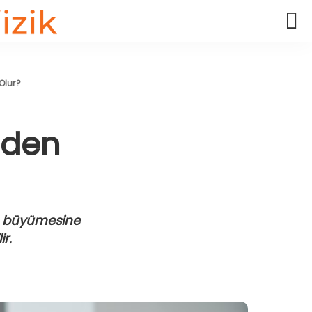
 Olur?
Neden
un büyümesine
ir.