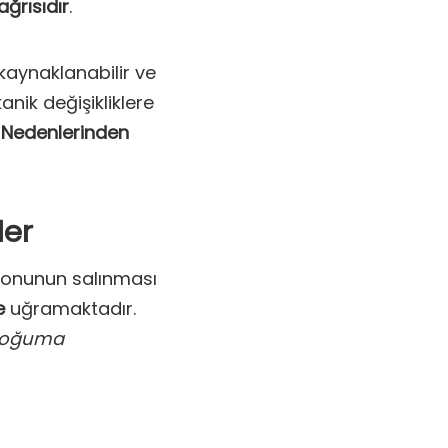
 ağrısıdır
.
 kaynaklanabilir ve
nik değişikliklere
ın Nedenlerinden
ler
monunun salınması
re
uğramaktadır.
 doğuma