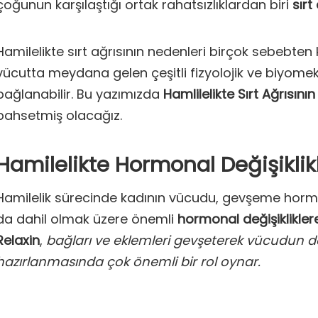
çoğunun karşılaştığı ortak rahatsızlıklardan biri
sırt
Hamilelikte sırt ağrısının nedenleri birçok sebebten
vücutta meydana gelen çeşitli fizyolojik ve biyomeka
bağlanabilir. Bu yazımızda
Hamlilelikte Sırt Ağrısın
bahsetmiş olacağız.
Hamilelikte Hormonal Değişiklik
Hamilelik sürecinde kadının vücudu, gevşeme hor
da dahil olmak üzere önemli
hormonal değişiklikle
Relaxin
,
bağları ve eklemleri gevşeterek vücudun
hazırlanmasında çok önemli bir rol oynar.