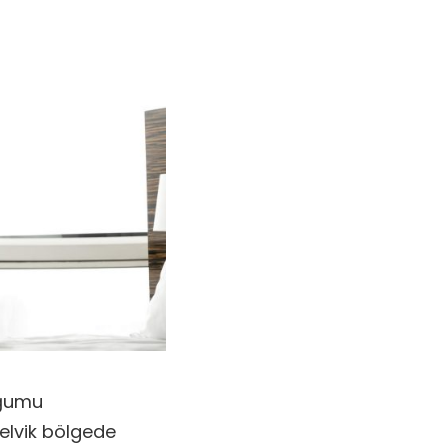
oğumu
pelvik bölgede