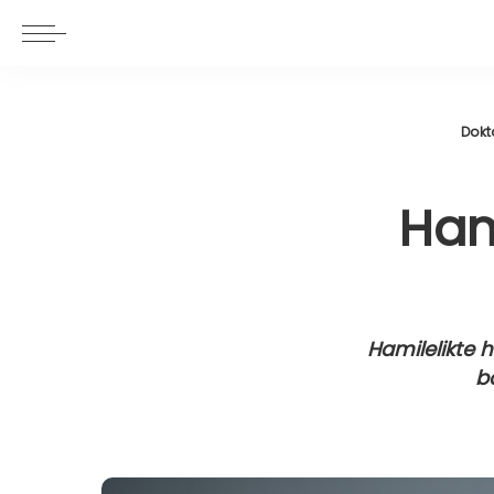
Dokto
Hami
Hamilelikte 
ba