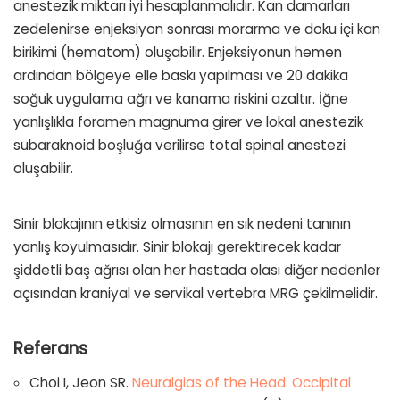
anestezik miktarı iyi hesaplanmalıdır. Kan damarları
zedelenirse enjeksiyon sonrası morarma ve doku içi kan
birikimi (hematom) oluşabilir. Enjeksiyonun hemen
ardından bölgeye elle baskı yapılması ve 20 dakika
soğuk uygulama ağrı ve kanama riskini azaltır. İğne
yanlışlıkla foramen magnuma girer ve lokal anestezik
subaraknoid boşluğa verilirse total spinal anestezi
oluşabilir.
Sinir blokajının etkisiz olmasının en sık nedeni tanının
yanlış koyulmasıdır. Sinir blokajı gerektirecek kadar
şiddetli baş ağrısı olan her hastada olası diğer nedenler
açısından kraniyal ve servikal vertebra MRG çekilmelidir.
Referans
Choi I, Jeon SR.
Neuralgias of the Head: Occipital