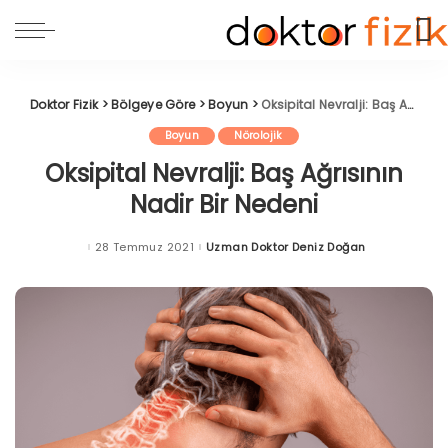
Doktor Fizik
>
Bölgeye Göre
>
Boyun
>
Oksipital Nevralji: Baş Ağrısının Nadir Bir Nedeni
Boyun
Nörolojik
Oksipital Nevralji: Baş Ağrısının
Nadir Bir Nedeni
28 Temmuz 2021
Uzman Doktor Deniz Doğan
Posted
by