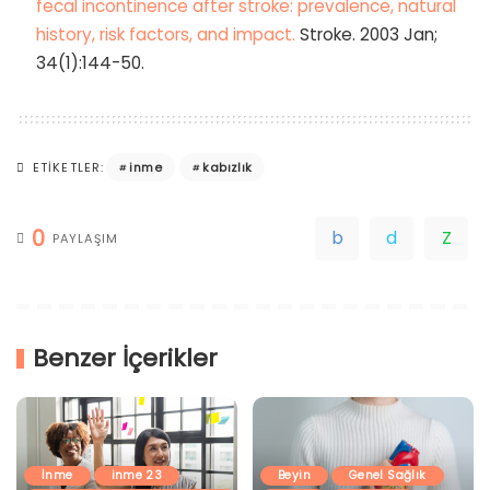
fecal incontinence after stroke: prevalence, natural
history, risk factors, and impact.
Stroke. 2003 Jan;
34(1):144-50.
inme
kabızlık
ETIKETLER:
0
PAYLAŞIM
Benzer İçerikler
İnme
inme 23
Beyin
Genel Sağlık