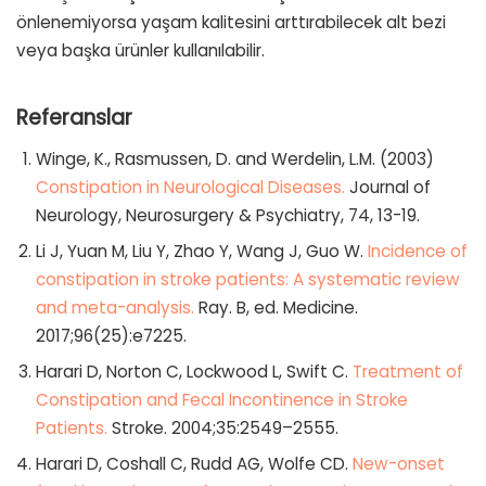
önlenemiyorsa yaşam kalitesini arttırabilecek alt bezi
veya başka ürünler kullanılabilir.
Referanslar
Winge, K., Rasmussen, D. and Werdelin, L.M. (2003)
Constipation in Neurological Diseases.
Journal of
Neurology, Neurosurgery & Psychiatry, 74, 13-19.
Li J, Yuan M, Liu Y, Zhao Y, Wang J, Guo W.
Incidence of
constipation in stroke patients: A systematic review
and meta-analysis.
Ray. B, ed. Medicine.
2017;96(25):e7225.
Harari D, Norton C, Lockwood L, Swift C.
Treatment of
Constipation and Fecal Incontinence in Stroke
Patients.
Stroke. 2004;35:2549–2555.
Harari D, Coshall C, Rudd AG, Wolfe CD.
New-onset