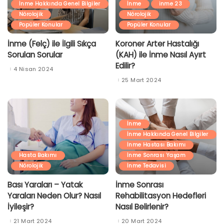
İnme Hakkında Genel Bilgiler
İnme
inme 23
Nörolojik
Nörolojik
Popüler Konular
Popüler Konular
İnme (Felç) ile İlgili Sıkça
Koroner Arter Hastalığı
Sorulan Sorular
(KAH) ile İnme Nasıl Ayırt
Edilir?
4 Nisan 2024
25 Mart 2024
İnme
İnme Hakkında Genel Bilgiler
İnme Hastası Bakımı
Hasta Bakımı
İnme Sonrası Yaşam
Nörolojik
İnme Tedavisi
Bası Yaraları – Yatak
İnme Sonrası
Yaraları Neden Olur? Nasıl
Rehabilitasyon Hedefleri
İyileşir?
Nasıl Belirlenir?
21 Mart 2024
20 Mart 2024