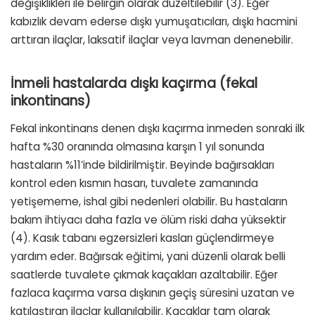
değişiklikleri ile belirgin olarak düzeltilebilir (3). Eğer
kabızlık devam ederse dışkı yumuşatıcıları, dışkı hacmini
arttıran ilaçlar, laksatif ilaçlar veya lavman denenebilir.
İnmeli hastalarda dışkı kaçırma (fekal
inkontinans)
Fekal inkontinans denen dışkı kaçırma inmeden sonraki ilk
hafta %30 oranında olmasına karşın 1 yıl sonunda
hastaların %11’inde bildirilmiştir. Beyinde bağırsakları
kontrol eden kısmın hasarı, tuvalete zamanında
yetişememe, ishal gibi nedenleri olabilir. Bu hastaların
bakım ihtiyacı daha fazla ve ölüm riski daha yüksektir
(4). Kasık tabanı egzersizleri kasları güçlendirmeye
yardım eder. Bağırsak eğitimi, yani düzenli olarak belli
saatlerde tuvalete çıkmak kaçakları azaltabilir. Eğer
fazlaca kaçırma varsa dışkının geçiş süresini uzatan ve
katılaştıran ilaçlar kullanılabilir. Kaçaklar tam olarak