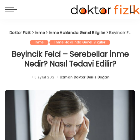
Doktor Fizik
>
İnme
>
İnme Hakkında Genel Bilgiler
>
Beyincik Felci – Serebellar İnme Nedir? Nasıl Tedavi Edilir?
İnme
İnme Hakkında Genel Bilgiler
Beyincik Felci – Serebellar İnme
Nedir? Nasıl Tedavi Edilir?
8 Eylül 2021
Uzman Doktor Deniz Doğan
Posted
by