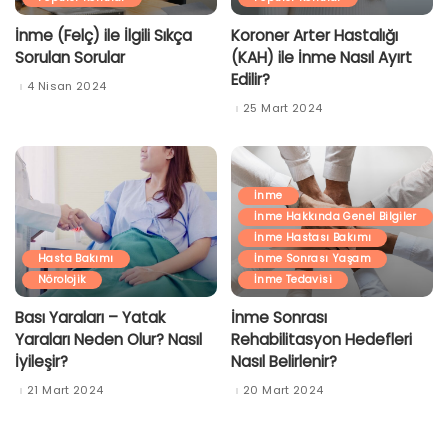
İnme (Felç) ile İlgili Sıkça
Koroner Arter Hastalığı
Sorulan Sorular
(KAH) ile İnme Nasıl Ayırt
Edilir?
4 Nisan 2024
25 Mart 2024
İnme
İnme Hakkında Genel Bilgiler
İnme Hastası Bakımı
Hasta Bakımı
İnme Sonrası Yaşam
Nörolojik
İnme Tedavisi
Bası Yaraları – Yatak
İnme Sonrası
Yaraları Neden Olur? Nasıl
Rehabilitasyon Hedefleri
İyileşir?
Nasıl Belirlenir?
21 Mart 2024
20 Mart 2024