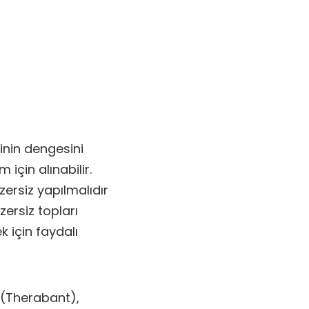
şinin dengesini
 için alınabilir.
ersiz yapılmalıdır
ersiz topları
 için faydalı
 (Therabant),