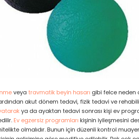
İnme
veya
travmatik beyin hasarı
gibi felce neden 
ardından akut dönem tedavi, fizik tedavi ve rehabil
yatarak
ya da ayaktan tedavi sonrası kişi ev progr
edilir.
Ev egzersiz programları
kişinin iyileşmesini d
nitelikte olmalıdır. Bunun için düzenli kontrol muaye
kişinin gelişimine göre modifiye edilebilir. Pek çok e