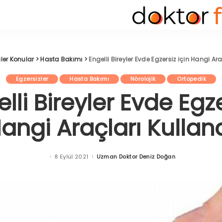
ler Konular
>
Hasta Bakımı
>
Engelli Bireyler Evde Egzersiz için Hangi Ara
Egzersizler
Hasta Bakımı
Nörolojik
Ortopedik
lli Bireyler Evde Egz
Hangi Araçları Kullana
8 Eylül 2021
Uzman Doktor Deniz Doğan
Posted
by