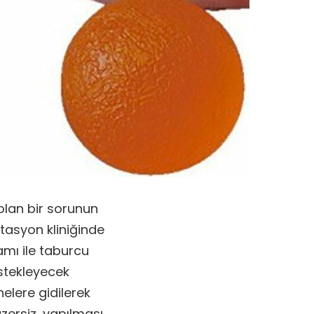
olan bir sorunun
itasyon kliniğinde
amı ile taburcu
estekleyecek
nelere gidilerek
gzersiz, yapılması