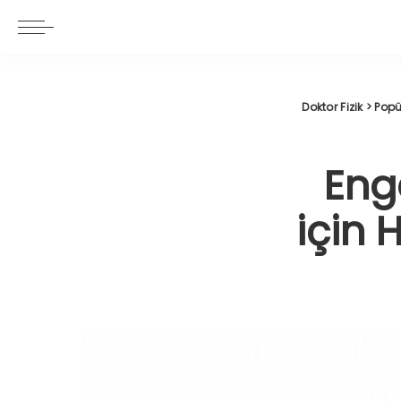
Doktor Fizik
>
Popü
Enge
için 