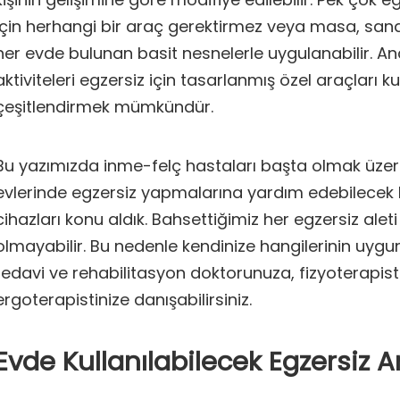
için herhangi bir araç gerektirmez veya masa, sanda
her evde bulunan basit nesnelerle uygulanabilir. A
aktiviteleri egzersiz için tasarlanmış özel araçları k
çeşitlendirmek mümkündür.
Bu yazımızda inme-felç hastaları başta olmak üzere 
evlerinde egzersiz yapmalarına yardım edebilecek 
cihazları konu aldık. Bahsettiğimiz her egzersiz aleti
olmayabilir. Bu nedenle kendinize hangilerinin uygu
tedavi ve rehabilitasyon doktorunuza, fizyoterapist
ergoterapistinize danışabilirsiniz.
Evde Kullanılabilecek Egzersiz A