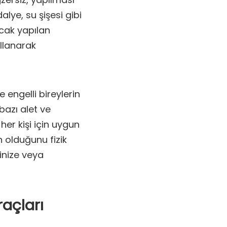
lye, su şişesi gibi
ncak yapılan
ullanarak
engelli bireylerin
bazı alet ve
 her kişi için uygun
n olduğunu fizik
inize veya
raçları