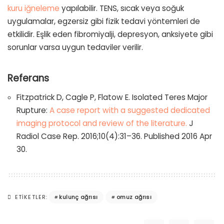
kuru iğneleme
yapılabilir. TENS, sıcak veya soğuk
uygulamalar, egzersiz gibi fizik tedavi yöntemleri de
etkilidir. Eşlik eden fibromiyalji, depresyon, anksiyete gibi
sorunlar varsa uygun tedaviler verilir.
Referans
Fitzpatrick D, Cagle P, Flatow E. Isolated Teres Major
Rupture:
A case report with a suggested dedicated
imaging protocol and review of the literature.
J
Radiol Case Rep. 2016;10(4):31–36. Published 2016 Apr
30.
kulunç ağrısı
omuz ağrısı
ETIKETLER: