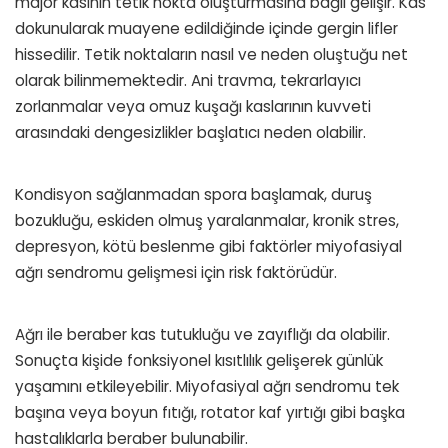
major kasının tetik nokta oluşturmasına bağlı gelişir. Kas
dokunularak muayene edildiğinde içinde gergin lifler
hissedilir. Tetik noktaların nasıl ve neden oluştuğu net
olarak bilinmemektedir. Ani travma, tekrarlayıcı
zorlanmalar veya omuz kuşağı kaslarının kuvveti
arasındaki dengesizlikler başlatıcı neden olabilir.
Kondisyon sağlanmadan spora başlamak, duruş
bozukluğu, eskiden olmuş yaralanmalar, kronik stres,
depresyon, kötü beslenme gibi faktörler miyofasiyal
ağrı sendromu gelişmesi için risk faktörüdür.
Ağrı ile beraber kas tutukluğu ve zayıflığı da olabilir.
Sonuçta kişide fonksiyonel kısıtlılık gelişerek günlük
yaşamını etkileyebilir. Miyofasiyal ağrı sendromu tek
başına veya boyun fıtığı, rotator kaf yırtığı gibi başka
hastalıklarla beraber bulunabilir.