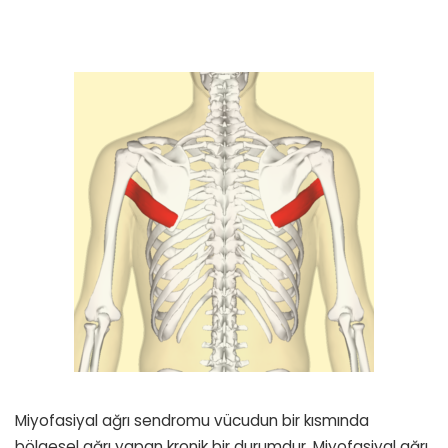
Miyofasiyal ağrı sendromu vücudun bir kısmında
bölgesel ağrı yapan kronik bir durumdur. Miyofasiyal ağrı