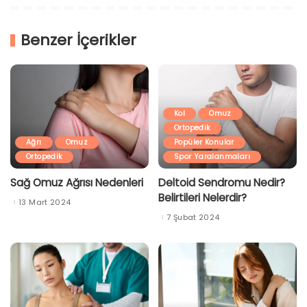
Benzer İçerikler
Kol
Omuz
Ortopedik
Ağrı
Omuz
Popüler Konular
Ortopedik
Spor Yaralanmaları
Sağ Omuz Ağrısı Nedenleri
Deltoid Sendromu Nedir?
Belirtileri Nelerdir?
13 Mart 2024
7 Şubat 2024