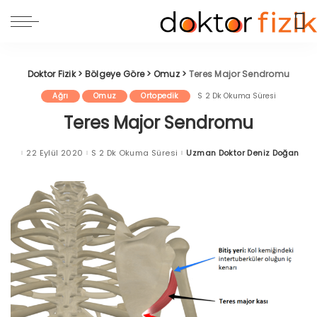
Doktor Fizik
>
Bölgeye Göre
>
Omuz
>
Teres Major Sendromu
Ağrı
Omuz
Ortopedik
2 Dk Okuma Süresi
Teres Major Sendromu
22 Eylül 2020
2 Dk Okuma Süresi
Uzman Doktor Deniz Doğan
Posted
by