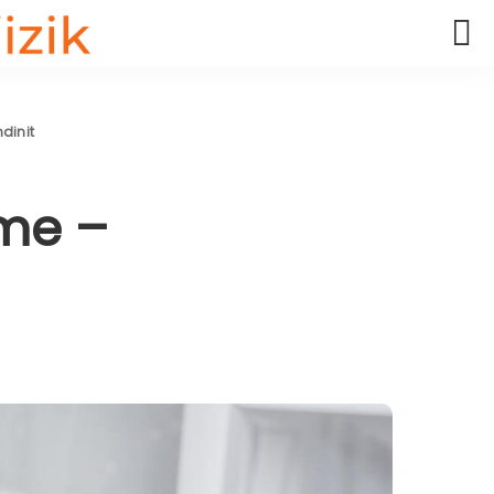
ndinit
nme –