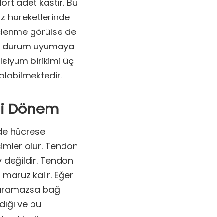
ört adet kastır. Bu
uz hareketlerinde
eçlenme görülse de
 bu durum uyumaya
lsiyum birikimi üç
 olabilmektedir.
si Dönem
de hücresel
imler olur. Tendon
y değildir. Tendon
a maruz kalır. Eğer
naramazsa bağ
dığı ve bu