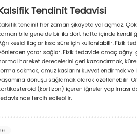
Kalsifik Tendinit Tedavisi
Kalsifik tendinit her zaman şikayete yol açmaz. Çok
zaman bile genelde bir ila dört hafta içinde kendiliğ
Ağrı kesici ilaçlar kısa süre için kullanılabilir. Fizik ted
yönlerden yarar sağlar. Fizik tedavide amaç ağrıyı
normal hareket derecelerini geri kazandırmak, kürek
forma sokmak, omuz kaslarını kuvvetlendirmek ve i
yaşamına dönüşü sağlamak olarak özetlenebilir. 
kortikosteroid (kortizon) içeren iğneler yapılması da
tedavisinde tercih edilebilir.
ısı