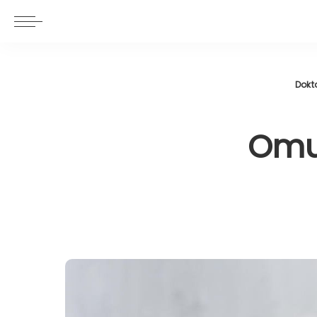
Dokto
Omuz