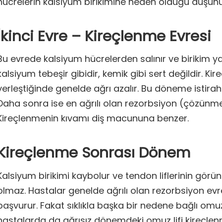
hücrelerin kalsiyum birikimine neden olduğu düşünü
İkinci Evre – Kireçlenme Evresi
Bu evrede kalsiyum hücrelerden salınır ve birikim ya
kalsiyum tebeşir gibidir, kemik gibi sert değildir. Ki
yerleştiğinde genelde ağrı azalır. Bu döneme istirah
Daha sonra ise en ağrılı olan rezorbsiyon (çözünme)
Kireçlenmenin kıvamı diş macununa benzer.
Kireçlenme Sonrası Dönem
Kalsiyum birikimi kaybolur ve tendon liflerinin görün
olmaz. Hastalar genelde ağrılı olan rezorbsiyon ev
başvurur. Fakat sıklıkla başka bir nedene bağlı omuz
hastalarda da ağrısız dönemdeki omuz lifi kireçle