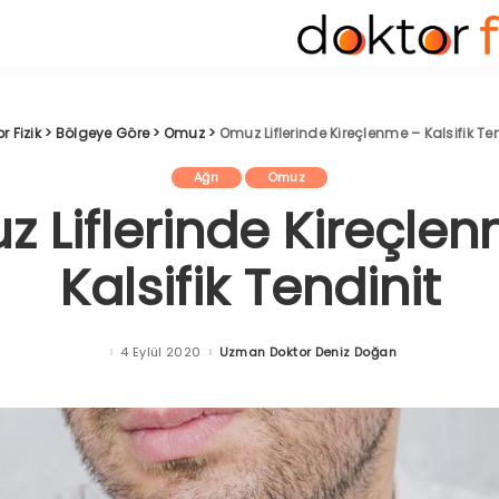
r Fizik
>
Bölgeye Göre
>
Omuz
>
Omuz Liflerinde Kireçlenme – Kalsifik Te
Ağrı
Omuz
 Liflerinde Kireçle
Kalsifik Tendinit
4 Eylül 2020
Uzman Doktor Deniz Doğan
Posted
by