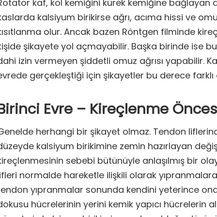
Rotator kaf, kol kemiğini kürek kemiğine bağlayan d
kaslarda kalsiyum birikirse ağrı, acıma hissi ve om
kısıtlanma olur. Ancak bazen Röntgen filminde kir
kişide şikayete yol açmayabilir. Başka birinde ise
dahi izin vermeyen şiddetli omuz ağrısı yapabilir. Ka
evrede gerçekleştiği için şikayetler bu derece farklı
Birinci Evre – Kireçlenme Önce
Genelde herhangi bir şikayet olmaz. Tendon liflerin
düzeyde kalsiyum birikimine zemin hazırlayan değiş
kireçlenmesinin sebebi bütünüyle anlaşılmış bir ola
lifleri normalde hareketle ilişkili olarak yıpranmalar
tendon yıpranmalar sonunda kendini yeterince o
dokusu hücrelerinin yerini kemik yapıcı hücrelerin al