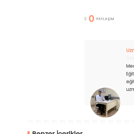
0
PAYLAŞIM
Uz
Mec
Eği
eği
uzm
Benzer İçerikler