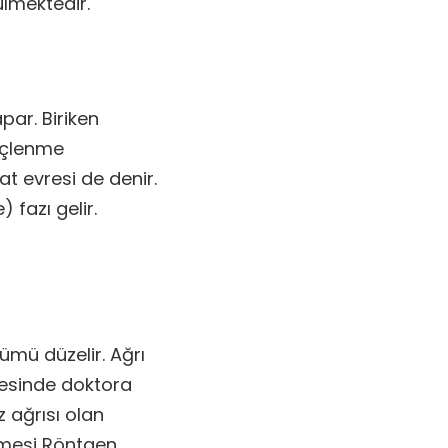
lmektedir.
par. Biriken
reçlenme
at evresi de denir.
 fazı gelir.
ümü düzelir. Ağrı
resinde doktora
 ağrısı olan
nmesi Röntgen