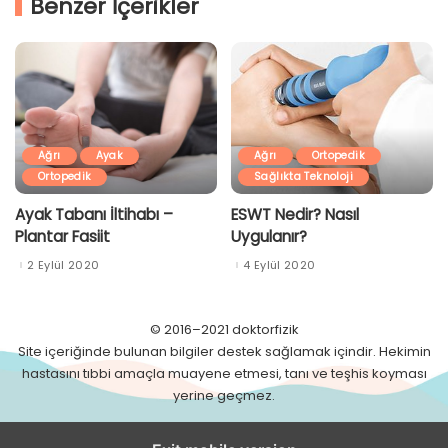
Benzer İçerikler
Ağrı
Ayak
Ağrı
Ortopedik
Ortopedik
Sağlıkta Teknoloji
Ayak Tabanı İltihabı –
ESWT Nedir? Nasıl
Plantar Fasiit
Uygulanır?
2 Eylül 2020
4 Eylül 2020
© 2016–2021 doktorfizik
Site içeriğinde bulunan bilgiler destek sağlamak içindir. Hekimin
hastasını tıbbi amaçla muayene etmesi, tanı ve teşhis koyması
yerine geçmez.