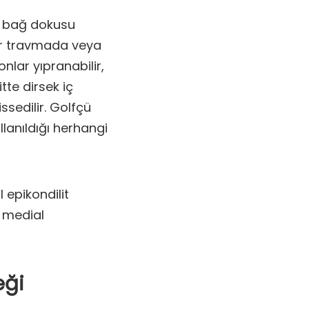
ü bağ dokusu
bir travmada veya
nlar yıpranabilir,
itte dirsek iç
ssedilir. Golfçü
llanıldığı herhangi
l epikondilit
, medial
eği