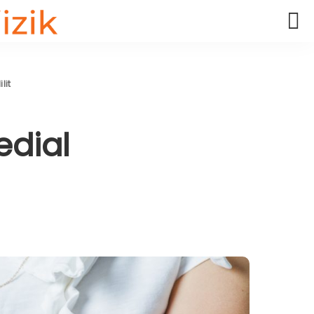
lit
edial