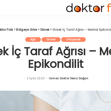
ktor Fizik
>
Bölgeye Göre
>
Dirsek
>
Dirsek İç Taraf Ağrısı – Medial Epikondi
Ağrı
Dirsek
Ortopedik
ek İç Taraf Ağrısı – M
Epikondilit
2 Eylül 2020
Uzman Doktor Deniz Doğan
Posted
by