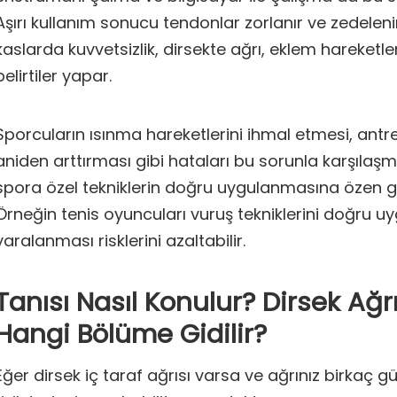
Aşırı kullanım sonucu tendonlar zorlanır ve zedelenir.
kaslarda kuvvetsizlik, dirsekte ağrı, eklem hareketle
belirtiler yapar.
Sporcuların ısınma hareketlerini ihmal etmesi, ant
aniden arttırması gibi hataları bu sorunla karşılaşma r
spora özel tekniklerin doğru uygulanmasına özen gö
Örneğin tenis oyuncuları vuruş tekniklerini doğru u
yaralanması risklerini azaltabilir.
Tanısı Nasıl Konulur? Dirsek Ağrı
Hangi Bölüme Gidilir?
Eğer dirsek iç taraf ağrısı varsa ve ağrınız birkaç