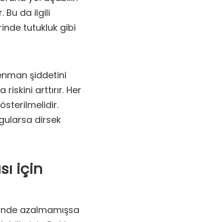
 Bu da ilgili
rinde tutukluk gibi
renman şiddetini
iskini arttırır. Her
sterilmelidir.
ygularsa dirsek
sı için
 günde azalmamışsa