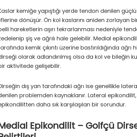
Kaslar kemiğe yapıştığı yerde tendon denilen güçl
liflerine dönüşür. Ön kol kaslarını aniden zorlayan 
belli hareketlerin aşırı tekrarlanması nedeniyle tendo
zedelenip şiş ve ağrılı hale gelebilir. Medial epikondil
tarafında kemik çıkıntı üzerine bastırıldığında ağrı hi
dirseği olarak adlandırılmış olsa da kol ve bileğin ku
bir aktivitede gelişebilir.
Dirseğin dış yan tarafındaki ağrı ise genellikle latera
denilen problemden kaynaklanır. Lateral epikondilit
epikondilitten daha sık karşılaşılan bir sorundur.
Medial Epikondilit – Golfçü Dirs
Belirtileri