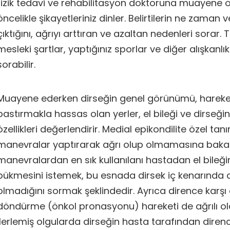
fizik tedavi ve rehabilitasyon doktoruna muayene ola
öncelikle şikayetleriniz dinler. Belirtilerin ne zaman 
çıktığını, ağrıyı arttıran ve azaltan nedenleri sorar
mesleki şartlar, yaptığınız sporlar ve diğer alışkanlıkla
sorabilir.
Muayene ederken dirseğin genel görünümü, hareket 
bastırmakla hassas olan yerler, el bileği ve dirseğin
özellikleri değerlendirir. Medial epikondilite özel ta
manevralar yaptırarak ağrı olup olmamasına bakar
manevralardan en sık kullanılanı hastadan el bileğin
bükmesini istemek, bu esnada dirsek iç kenarında a
olmadığını sormak şeklindedir. Ayrıca dirence karşı
döndürme (önkol pronasyonu) hareketi de ağrılı olab
ilerlemiş olgularda dirseğin hasta tarafından diren