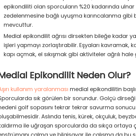
epikondiliti olan sporcuların %20 kadarında ulnar 
zedelenmesine bağlı uyuşma karıncalanma gibi be
mevcuttur.
Medial epikondilit ağrısı dirsekten bileğe kadar ya
işleri yapmayı zorlaştırabilir. Eşyaları kavramak, 
kapı açmak, el sıkışmak gibi aktiviteler ağrılı hale g
Medial Epikondilit Neden Olur?
Aşırı kullanım yaralanması
medial epikondilitin başl
Sporcularda sık görülen bir sorundur. Golçü dirseğ
nedeni golf sopasını tekrar tekrar savurma sonucu 
oluşabilmesidir. Aslında tenis, kürek, okçuluk, beyzbo
kaldırma ile uğraşan sporcularda da sıkça ortaya çı
enstrümanı çalma ve bilgisayar ile çalışma da bu so