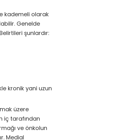
de kademeli olarak
labilir. Genelde
lirtileri şunlardır:
kle kronik yani uzun
lmak üzere
 iç tarafından
armağı ve önkolun
ır. Medial