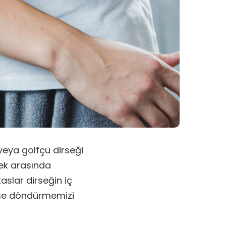
 veya golfçü dirseği
rsek arasında
aslar dirseğin iç
içe döndürmemizi