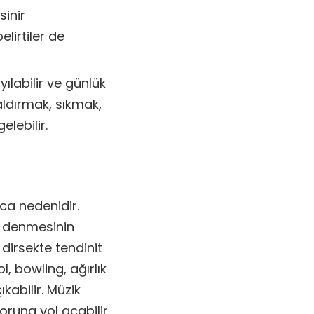
sinir
lirtiler de
yılabilir ve günlük
kaldırmak, sıkmak,
elebilir.
ıca nedenidir.
i denmesinin
dirsekte tendinit
l, bowling, ağırlık
kabilir. Müzik
runa yol açabilir.