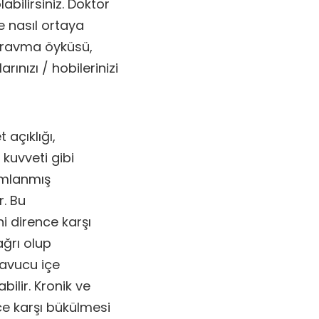
bilirsiniz. Doktor
ve nasıl ortaya
. Travma öyküsü,
rınızı / hobilerinizi
açıklığı,
 kuvveti gibi
nımlanmış
. Bu
i dirence karşı
ğrı olup
 avucu içe
ilir. Kronik ve
ce karşı bükülmesi