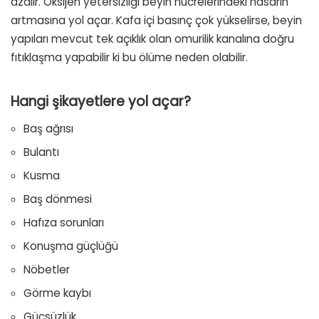
azalır. Oksijen yetersizliği beyin hücrelerindeki hasarın
artmasına yol açar. Kafa içi basınç çok yükselirse, beyin
yapıları mevcut tek açıklık olan omurilik kanalına doğru
fıtıklaşma yapabilir ki bu ölüme neden olabilir.
Hangi şikayetlere yol açar?
Baş ağrısı
Bulantı
Kusma
Baş dönmesi
Hafıza sorunları
Konuşma güçlüğü
Nöbetler
Görme kaybı
Güçsüzlük