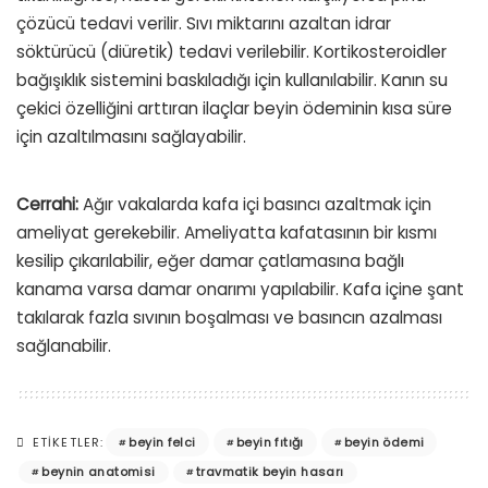
çözücü tedavi verilir. Sıvı miktarını azaltan idrar
söktürücü (diüretik) tedavi verilebilir. Kortikosteroidler
bağışıklık sistemini baskıladığı için kullanılabilir. Kanın su
çekici özelliğini arttıran ilaçlar beyin ödeminin kısa süre
için azaltılmasını sağlayabilir.
Cerrahi:
Ağır vakalarda kafa içi basıncı azaltmak için
ameliyat gerekebilir. Ameliyatta kafatasının bir kısmı
kesilip çıkarılabilir, eğer damar çatlamasına bağlı
kanama varsa damar onarımı yapılabilir. Kafa içine şant
takılarak fazla sıvının boşalması ve basıncın azalması
sağlanabilir.
beyin felci
beyin fıtığı
beyin ödemi
ETIKETLER:
beynin anatomisi
travmatik beyin hasarı