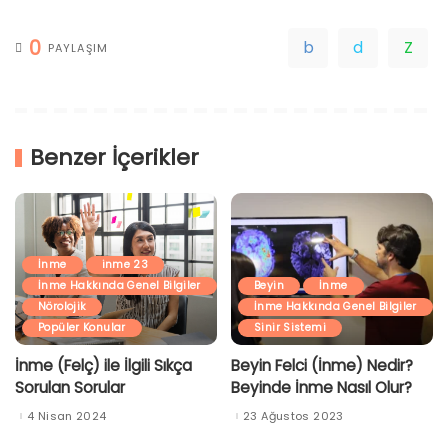
0
PAYLAŞIM
Benzer İçerikler
İnme
inme 23
İnme Hakkında Genel Bilgiler
Beyin
İnme
Nörolojik
İnme Hakkında Genel Bilgiler
Popüler Konular
Sinir Sistemi
İnme (Felç) ile İlgili Sıkça
Beyin Felci (İnme) Nedir?
Sorulan Sorular
Beyinde İnme Nasıl Olur?
4 Nisan 2024
23 Ağustos 2023