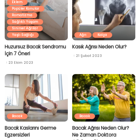
Eklem
Popüler Konular
Romatizma
Sağlıklı Yaşam
Sinirsel Ağrılar
Yaşlı Sağlığı
Ağrı
Kalça
Huzursuz Bacak Sendromu
Kasık Ağrısı Neden Olur?
İçin 7 Öneri
21 Şubat 2023
23 Ekim 2023
Bacak
Bacak
Bacak Kaslarını Germe
Bacak Ağrısı Neden Olur?
Egzersizleri
Ne Zaman Doktora