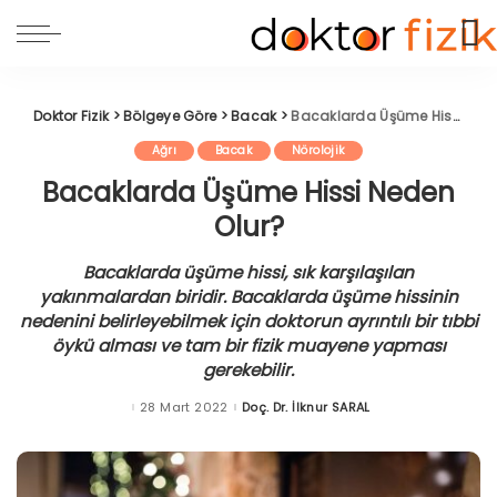
Doktor Fizik
>
Bölgeye Göre
>
Bacak
>
Bacaklarda Üşüme Hissi Neden Olur?
Ağrı
Bacak
Nörolojik
Bacaklarda Üşüme Hissi Neden
Olur?
Bacaklarda üşüme hissi, sık karşılaşılan
yakınmalardan biridir. Bacaklarda üşüme hissinin
nedenini belirleyebilmek için doktorun ayrıntılı bir tıbbi
öykü alması ve tam bir fizik muayene yapması
gerekebilir.
28 Mart 2022
Doç. Dr. İlknur SARAL
Posted
by