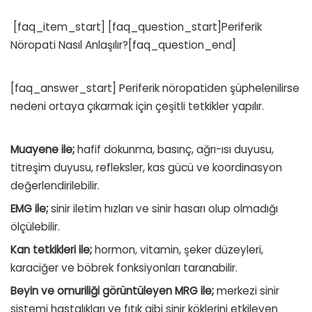
[faq_item_start] [faq_question_start]Periferik
Nöropati Nasıl Anlaşılır?[faq_question_end]
[faq_answer_start] Periferik nöropatiden şüphelenilirse
nedeni ortaya çıkarmak için çeşitli tetkikler yapılır.
Muayene ile;
hafif dokunma, basınç, ağrı-ısı duyusu,
titreşim duyusu, refleksler, kas gücü ve koordinasyon
değerlendirilebilir.
EMG ile;
sinir iletim hızları ve sinir hasarı olup olmadığı
ölçülebilir.
Kan tetkikleri ile;
hormon, vitamin, şeker düzeyleri,
karaciğer ve böbrek fonksiyonları taranabilir.
Beyin ve omuriliği görüntüleyen MRG ile;
merkezi sinir
sistemi hastalıkları ve fıtık gibi sinir köklerini etkileyen