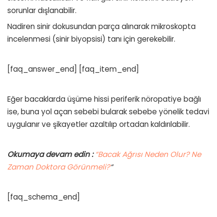
sorunlar dışlanabilir.
Nadiren sinir dokusundan parça alınarak mikroskopta
incelenmesi (sinir biyopsisi) tanı için gerekebilir.
[faq_answer_end] [faq_item_end]
Eğer bacaklarda üşüme hissi periferik nöropatiye bağlı
ise, buna yol açan sebebi bularak sebebe yönelik tedavi
uygulanır ve şikayetler azaltılıp ortadan kaldırılabilir.
Okumaya devam edin :
“Bacak Ağrısı Neden Olur? Ne
Zaman Doktora Görünmeli?
“
[faq_schema_end]