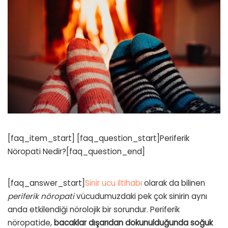
[faq_item_start] [faq_question_start]Periferik
Nöropati Nedir?[faq_question_end]
[faq_answer_start]
Sinir ucu iltihabı
olarak da bilinen
periferik nöropati
vücudumuzdaki pek çok sinirin aynı
anda etkilendiği nörolojik bir sorundur. Periferik
nöropatide,
bacaklar dışarıdan dokunulduğunda soğuk