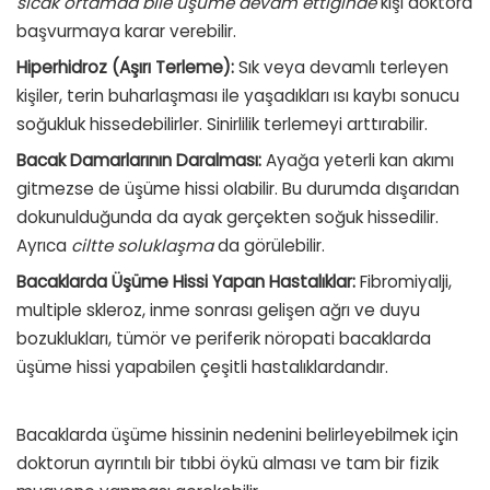
sıcak ortamda bile üşüme devam ettiğinde
kişi doktora
başvurmaya karar verebilir.
Hiperhidroz (Aşırı Terleme):
Sık veya devamlı terleyen
kişiler, terin buharlaşması ile yaşadıkları ısı kaybı sonucu
soğukluk hissedebilirler. Sinirlilik terlemeyi arttırabilir.
Bacak Damarlarının Daralması:
Ayağa yeterli kan akımı
gitmezse de üşüme hissi olabilir. Bu durumda dışarıdan
dokunulduğunda da ayak gerçekten soğuk hissedilir.
Ayrıca
ciltte soluklaşma
da görülebilir.
Bacaklarda Üşüme Hissi Yapan Hastalıklar:
Fibromiyalji
,
multiple skleroz
, inme sonrası gelişen
ağrı
ve
duyu
bozuklukları
, tümör ve periferik nöropati bacaklarda
üşüme hissi yapabilen çeşitli hastalıklardandır.
Bacaklarda üşüme hissinin nedenini belirleyebilmek için
doktorun ayrıntılı bir tıbbi öykü alması ve tam bir fizik