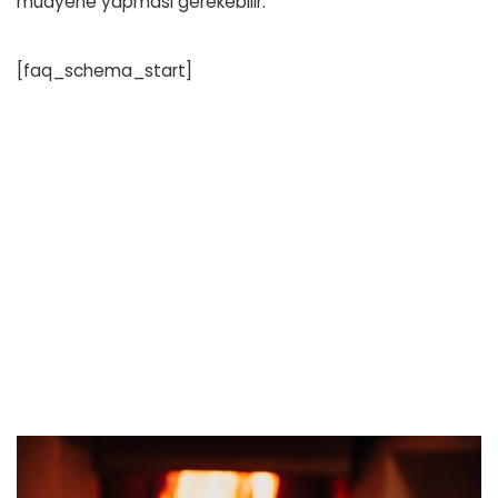
muayene yapması gerekebilir.
[faq_schema_start]