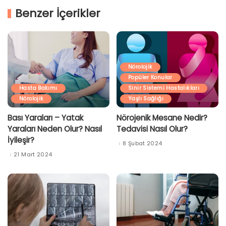
Benzer İçerikler
Nörolojik
Popüler Konular
Hasta Bakımı
Sinir Sistemi Hastalıkları
Nörolojik
Yaşlı Sağlığı
Bası Yaraları – Yatak
Nörojenik Mesane Nedir?
Yaraları Neden Olur? Nasıl
Tedavisi Nasıl Olur?
İyileşir?
8 Şubat 2024
21 Mart 2024