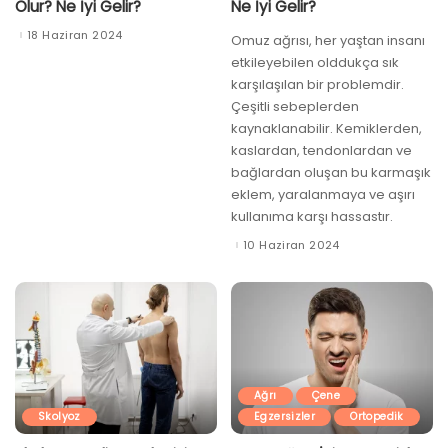
Olur? Ne İyi Gelir?
Ne İyi Gelir?
18 Haziran 2024
Omuz ağrısı, her yaştan insanı
etkileyebilen olddukça sık
karşılaşılan bir problemdir.
Çeşitli sebeplerden
kaynaklanabilir. Kemiklerden,
kaslardan, tendonlardan ve
bağlardan oluşan bu karmaşık
eklem, yaralanmaya ve aşırı
kullanıma karşı hassastır.
10 Haziran 2024
Ağrı
Çene
Skolyoz
Egzersizler
Ortopedik