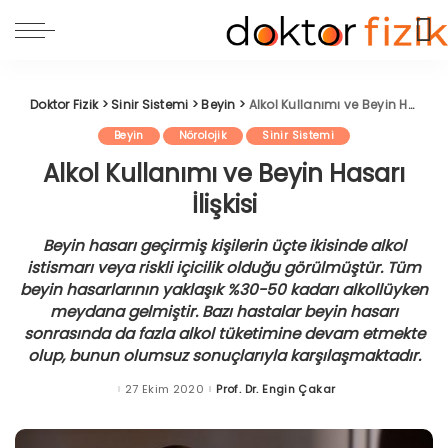
Doktor Fizik
>
Sinir Sistemi
>
Beyin
>
Alkol Kullanımı ve Beyin Hasarı İlişkisi
Beyin
Nörolojik
Sinir Sistemi
Alkol Kullanımı ve Beyin Hasarı
İlişkisi
Beyin hasarı geçirmiş kişilerin üçte ikisinde alkol
istismarı veya riskli içicilik olduğu görülmüştür. Tüm
beyin hasarlarının yaklaşık %30-50 kadarı alkollüyken
meydana gelmiştir. Bazı hastalar beyin hasarı
sonrasında da fazla alkol tüketimine devam etmekte
olup, bunun olumsuz sonuçlarıyla karşılaşmaktadır.
27 Ekim 2020
Prof. Dr. Engin Çakar
Posted
by