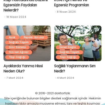
Egzersizin Faydaları
Egzersiz Programları
Nelerdir?
8 Nisan 2024
18 Nisan 2024
Ayak
Popüler Konular
Sağlıklı Yaşam
Sinir Sistemi
Genel Sağlık
Sinirsel Ağrılar
Sağlıklı Yaşam
Yaşlı Sağlığı
Yaşlı Sağlığı
Ayaklarda Yanma Hissi
Sağlıklı Yaşlanmanın Sırrı
Neden Olur?
Nedir?
7 Mart 2024
4 Mart 2024
© 2016–2021 doktorfizik
Site içeriğinde bulunan bilgiler destek sağlamak içindir. Hekimin
hastasını tıbbi amaçla muayene etmesi, tanı ve teşhis koyması