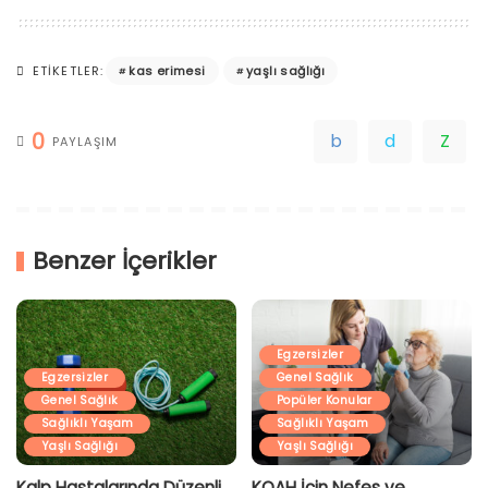
kas erimesi
yaşlı sağlığı
ETIKETLER:
0
PAYLAŞIM
Benzer İçerikler
Egzersizler
Egzersizler
Genel Sağlık
Genel Sağlık
Popüler Konular
Sağlıklı Yaşam
Sağlıklı Yaşam
Yaşlı Sağlığı
Yaşlı Sağlığı
Kalp Hastalarında Düzenli
KOAH İçin Nefes ve