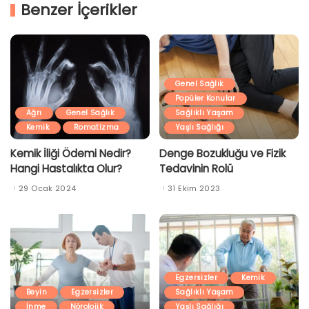
Benzer İçerikler
Genel Sağlık
Popüler Konular
Ağrı
Genel Sağlık
Sağlıklı Yaşam
Kemik
Romatizma
Yaşlı Sağlığı
Kemik İliği Ödemi Nedir?
Denge Bozukluğu ve Fizik
Hangi Hastalıkta Olur?
Tedavinin Rolü
29 Ocak 2024
31 Ekim 2023
Egzersizler
Kemik
Beyin
Egzersizler
Sağlıklı Yaşam
İnme
Nörolojik
Yaşlı Sağlığı