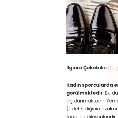
İlginizi Çekebilir:
Doğr
Kadın sporcularda erk
görülmektedir
. Bu d
açıklanmaktadır. Yem
(adet sıklığının azal
triadının bileşenleridir