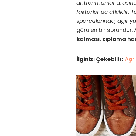
antrenmanlar arasınd
faktörler de etkilidir. 
sporcularında, ağır y
görülen bir sorundur.
kalması, zıplama ha
İlginizi Çekebilir:
Aşır