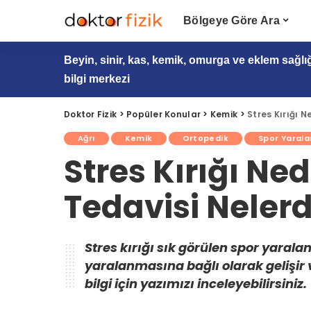
Bölgeye Göre Ara
Beyin, sinir, kas, kemik, omurga ve eklem sağlı
bilgi merkezi
Doktor Fizik
>
Popüler Konular
>
Kemik
>
Stres Kırığı Ne
Ağrı
Kemik
Ortopedik
Spor Yarala
Stres Kırığı Nedi
Tedavisi Nelerd
Stres kırığı sık görülen spor yarala
yaralanmasına bağlı olarak gelişir 
bilgi için yazımızı inceleyebilirsiniz.