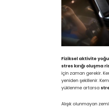
Fiziksel aktivite yoğ
stres kırığı oluşma ri
için zaman gerekir. Ke
yeniden şekillenir. Ke
yüklenme artarsa
stre
Alışık olunmayan zem