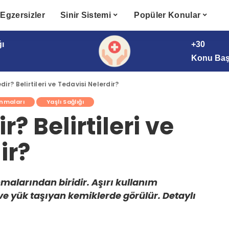
Egzersizler
Sinir Sistemi
Popüler Konular
ğı
+30
Konu Başl
dir? Belirtileri ve Tedavisi Nelerdir?
nmaları
Yaşlı Sağlığı
r? Belirtileri ve
ir?
nmalarından biridir. Aşırı kullanım
ve yük taşıyan kemiklerde görülür. Detaylı