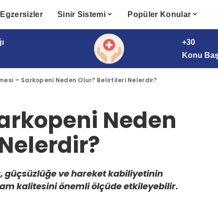
Egzersizler
Sinir Sistemi
Popüler Konular
ğı
+30
Konu Başl
mesi – Sarkopeni Neden Olur? Belirtileri Nelerdir?
Sarkopeni Neden
 Nelerdir?
, güçsüzlüğe ve hareket kabiliyetinin
m kalitesini önemli ölçüde etkileyebilir.