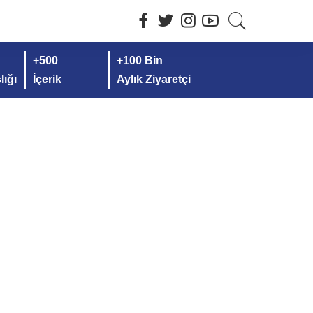
+500
+100 Bin
ığı
İçerik
Aylık Ziyaretçi