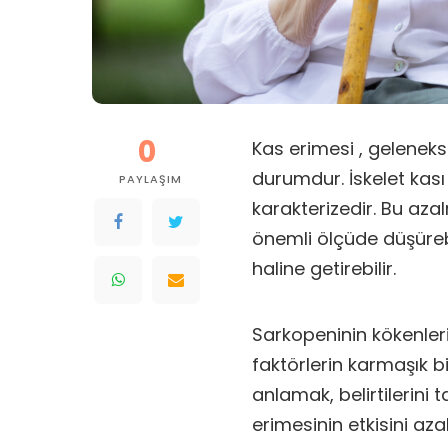
0
Kas erimesi , gelenekse
durumdur. İskelet kası
PAYLAŞIM
karakterizedir. Bu azal
önemli ölçüde düşürebi
haline getirebilir.
Sarkopeninin kökenleri
faktörlerin karmaşık bi
anlamak, belirtilerini 
erimesinin etkisini az