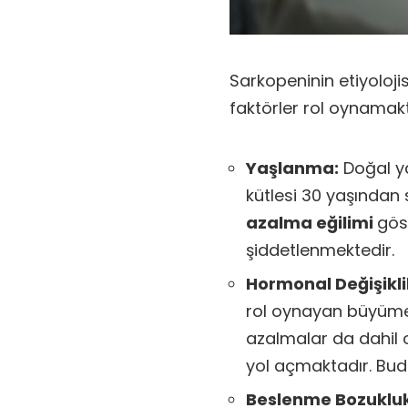
Sarkopeninin etiyoloji
faktörler rol oynamakt
Yaşlanma:
Doğal ya
kütlesi 30 yaşından
azalma eğilimi
gös
şiddetlenmektedir.
Hormonal Değişikli
rol oynayan büyüme
azalmalar da dahil 
yol açmaktadır. Bud
Beslenme Bozukluk