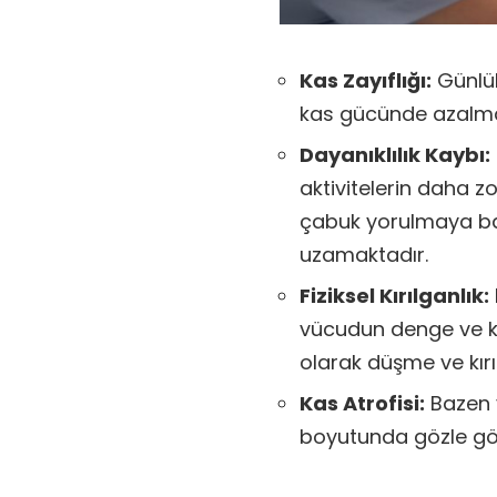
Kas Zayıflığı:
Günlük
kas gücünde azalm
Dayanıklılık Kaybı:
aktivitelerin daha zo
çabuk yorulmaya baş
uzamaktadır.
Fiziksel Kırılganlık:
vücudun denge ve ko
olarak düşme ve kırı
Kas Atrofisi:
Bazen v
boyutunda gözle görü