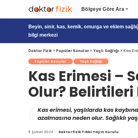
Bölgeye Göre Ara
Beyin, sinir, kas, kemik, omurga ve eklem sağlı
bilgi merkezi
Doktor Fizik
>
Popüler Konular
>
Yaşlı Sağlığı
>
Kas Eri
Popüler Konular
Yaşlı Sağlığı
Kas Erimesi – 
Olur? Belirtileri
Kas erimesi, yaşlılarda kas kaybına
azalmasına neden olur. Sağlıklı yaşa
8 Şubat 2024
Doktorfizik Tıbbi Yayın Kurulu
Posted
by