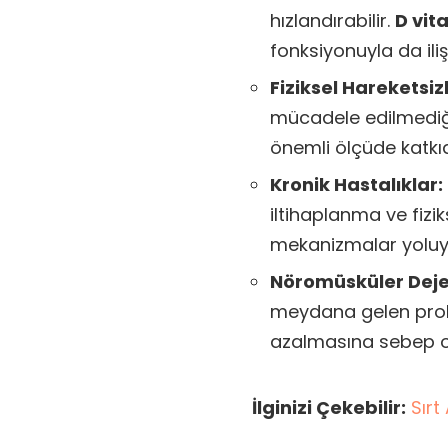
hızlandırabilir.
D vit
fonksiyonuyla da ilişk
Fiziksel Hareketsizl
mücadele edilmediği
önemli ölçüde katkıd
Kronik Hastalıklar:
iltihaplanma ve fizik
mekanizmalar yoluyla
Nöromüsküler Dej
meydana gelen prob
azalmasına sebep ol
İlginizi Çekebilir:
Sırt