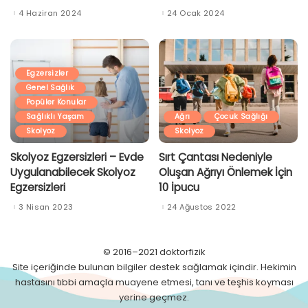
4 Haziran 2024
24 Ocak 2024
Egzersizler
Genel Sağlık
Popüler Konular
Sağlıklı Yaşam
Ağrı
Çocuk Sağlığı
Skolyoz
Skolyoz
Skolyoz Egzersizleri – Evde
Sırt Çantası Nedeniyle
Uygulanabilecek Skolyoz
Oluşan Ağrıyı Önlemek İçin
Egzersizleri
10 İpucu
3 Nisan 2023
24 Ağustos 2022
© 2016–2021 doktorfizik
Site içeriğinde bulunan bilgiler destek sağlamak içindir. Hekimin
hastasını tıbbi amaçla muayene etmesi, tanı ve teşhis koyması
yerine geçmez.