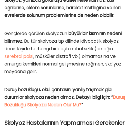
Skolyoz, yalnızca görünüşü etkilemekle kalmaz; kas
ağrılarına, eklem sorunlarına, hareket kısıtlılığına ve ileri
evrelerde solunum problemlerine de neden olabilir.
Gençlerde görülen skolyozun
büyük bir kısmının nedeni
bilinmez.
Bu tür skolyoza tıp dilinde idiyopatik skolyoz
denir. Kişide herhangi bir başka rahatsızlık (örneğin
serebral palsi
, müsküler distrofi vb.) olmamasına ve
omurga kemikleri normal gelişmesine rağmen, skolyoz
meydana gelir.
Duruş bozukluğu, okul çantasını yanlış taşımak gibi
durumlar skolyoza neden olmaz.
Detaylı bilgi için: “
Duruş
Bozukluğu Skolyoza Neden Olur Mu?
”
Skolyoz Hastalarının Yapmaması Gerekenler