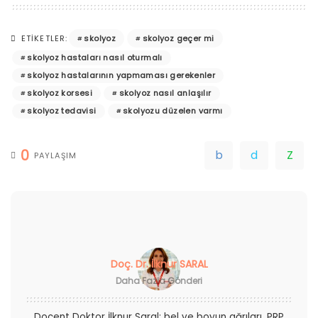
skolyoz
skolyoz geçer mi
ETIKETLER:
skolyoz hastaları nasıl oturmalı
skolyoz hastalarının yapmaması gerekenler
skolyoz korsesi
skolyoz nasıl anlaşılır
skolyoz tedavisi
skolyozu düzelen varmı
0
PAYLAŞIM
Doç. Dr. İlknur SARAL
Daha Fazla Gönderi
Doçent Doktor İlknur Saral; bel ve boyun ağrıları, PRP