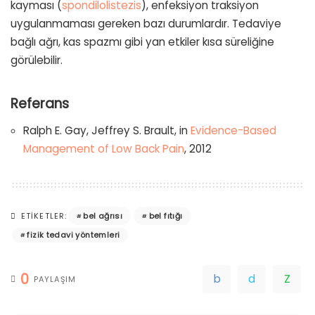
kayması (
spondilolistezis
), enfeksiyon traksiyon
uygulanmaması gereken bazı durumlardır. Tedaviye
bağlı ağrı, kas spazmı gibi yan etkiler kısa süreliğine
görülebilir.
Referans
Ralph E. Gay, Jeffrey S. Brault, in
Evidence-Based
Management of Low Back Pain
, 2012
bel ağrısı
bel fıtığı
ETIKETLER:
fizik tedavi yöntemleri
0
PAYLAŞIM