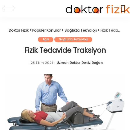
Doktor Fizik
>
Popüler Konular
>
Sağlıkta Teknoloji
>
Fizik Tedavide Traksiyon
Ağrı
Sağlıkta Teknoloji
Fizik Tedavide Traksiyon
28 Ekim 2021
Uzman Doktor Deniz Doğan
Posted
by