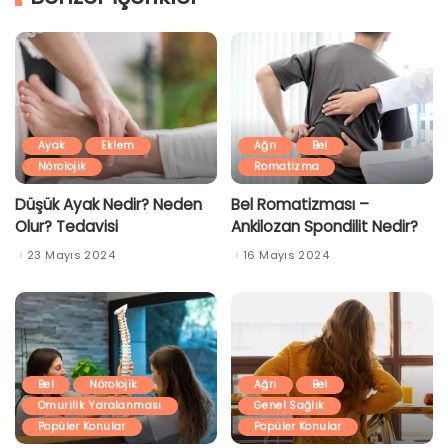
Ayak
Eklem
Ağrı
Bel
Nörolojik
Romatizma
Düşük Ayak Nedir? Neden
Bel Romatizması –
Olur? Tedavisi
Ankilozan Spondilit Nedir?
23 Mayıs 2024
16 Mayıs 2024
Bel
Nörolojik
Ağrı
Bel
Omurilik Yaralanması
Genel Sağlık
Popüler Konular
Popüler Konular