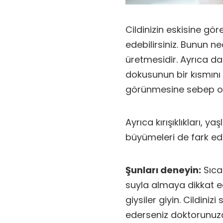
Cildinizin eskisine g
edebilirsiniz. Bunun n
üretmesidir. Ayrıca da
dokusunun bir kısmını 
görünmesine sebep ola
Ayrıca kırışıklıkları, yaş
büyümeleri de fark edeb
Şunları deneyin:
Sıcak
suyla almaya dikkat e
giysiler giyin. Cildinizi
ederseniz doktorunuza 