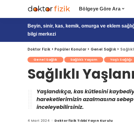
Bölgeye Göre Ara
Beyin, sinir, kas, kemik, omurga ve eklem sağlı
bilgi merkezi
Doktor Fizik
>
Popüler Konular
>
Genel Sağlık
>
Sağlık
Genel Sağlık
Sağlıklı Yaşam
Yaşlı Sağlığı
Sağlıklı Yaşlan
Yaşlandıkça, kas kütlesini kaybedi
hareketlerimizin azalmasına sebep ol
inceleyebilirsiniz.
4 Mart 2024
Doktorfizik Tıbbi Yayın Kurulu
Posted
by