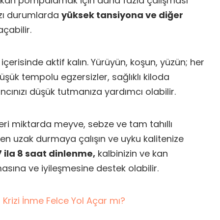
n kan pompalamak için daha fazla çalışması
azı durumlarda
yüksek tansiyona ve diğer
açabilir.
çerisinde aktif kalın. Yürüyün, koşun, yüzün; her
şük tempolu egzersizler, sağlıklı kiloda
cınızı düşük tutmanıza yardımcı olabilir.
eteri miktarda meyve, sebze ve tam tahıllı
sten uzak durmaya çalışın ve uyku kalitenize
7 ila 8 saat dinlenme,
kalbinizin ve kan
asına ve iyileşmesine destek olabilir.
 Krizi İnme Felce Yol Açar mı?