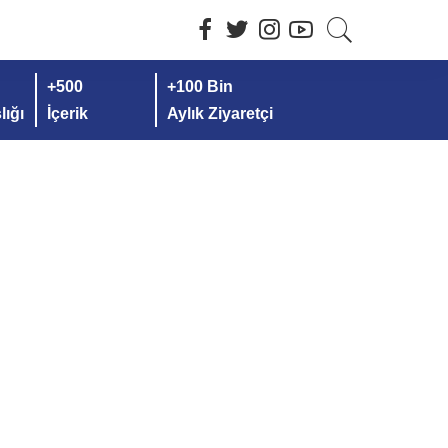
+500
+100 Bin
ığı
İçerik
Aylık Ziyaretçi