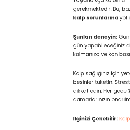
Yaşlandıkça kalbinizi
gerekmektedir. Bu, b
kalp sorunlarına
yol 
Şunları deneyin:
Gün i
gün yapabileceğiniz dü
kalmanıza ve kan basın
Kalp sağlığınız için y
besinler tüketin. Stre
dikkat edin. Her gece
damarlarınızın onarılm
İlginizi Çekebilir:
Kalp