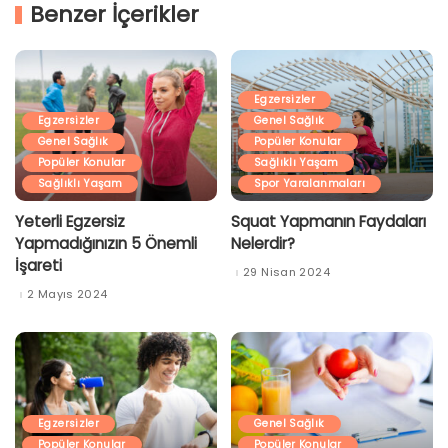
Benzer İçerikler
Egzersizler
Egzersizler
Genel Sağlık
Genel Sağlık
Popüler Konular
Popüler Konular
Sağlıklı Yaşam
Sağlıklı Yaşam
Spor Yaralanmaları
Yeterli Egzersiz
Squat Yapmanın Faydaları
Yapmadığınızın 5 Önemli
Nelerdir?
İşareti
29 Nisan 2024
2 Mayıs 2024
Egzersizler
Genel Sağlık
Popüler Konular
Popüler Konular