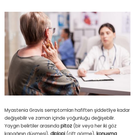
Myastenia Gravis semptomları hafiften şiddetliye kadar
değişebilir ve zaman içinde yoğunluğu değişebilir.
Yaygın belirtiler arasında
pitoz
(bir veya her iki göz
kapağının düşmesi),
diplopi
(çift görme),
konuşma