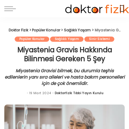
Doktor Fizik
>
Popüler Konular
>
Sağlıklı Yaşam
>
Miyastenia Gravis Hakkında Bilinmesi Gereken 5 Şey
Popüler Konular
Sağlıklı Yaşam
Sinir Sistemi
Miyastenia Gravis Hakkında
Bilinmesi Gereken 5 Şey
Miyastenia Gravisi bilmek, bu durumla teşhis
edilenlerin yanı sıra aileleri ve hasta bakım personelleri
için de çok önemlidir.
19 Mart 2024
Doktorfizik Tıbbi Yayın Kurulu
Posted
by