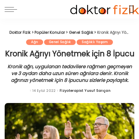
Doktor Fizik
>
Popüler Konular
>
Genel Sağlık
>
Kronik Ağrıyı Yönetmek için 8 İpucu
Ağrı
Genel Sağlık
Sağlıklı Yaşam
Kronik Ağrıyı Yönetmek için 8 İpucu
Kronik ağrı, uygulanan tedavilere rağmen geçmeyen
ve 3 aydan daha uzun süren ağrılara denir. Kronik
ağrınızı yönetmek için 8 ipucunu sizlerle paylaştık.
14 Eylül 2022
Fizyoterapist Yusuf Sarıçan
Posted
by