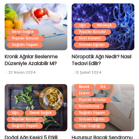
Ağrı
Nörolojik
Genel Sağlık
Popüler Konular
Popüler Konular
Sinir Sistemi
Sağlıklı Yaşam
Sinirsel Ağrılar
Kronik Ağrılar Beslenme
Nöropatik Ağrı Nedir? Nasıl
Düzeniyle Azalabilir Mi?
Tedavi Edilir?
22 Nisan 2024
12 Şubat 2024
Ağrı
Ayak
Bacak
Diz
Eklem
Popüler Konular
Romatizma
Ağrı
Genel Sağlık
Sağlıklı Yaşam
Popüler Konular
Sinirsel Ağrılar
Sağlıklı Yaşam
Yaşlı Sağlığı
Doğal Ağrı Kesici 5 Etkili
Huzursuz Bacak Sendromu