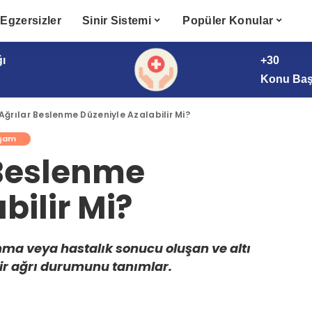
Egzersizler
Sinir Sistemi
Popüler Konular
ğı
+30
Konu Başl
 Ağrılar Beslenme Düzeniyle Azalabilir Mi?
aşam
 Beslenme
bilir Mi?
anma veya hastalık sonucu oluşan ve altı
ir ağrı durumunu tanımlar.