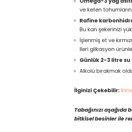
Omega-3 yağ asitl
ve keten tohumların
Rafine karbonhidra
Bu kan şekerinizi yüks
İşlenmiş et ve kırmız
ileri glikasyon ürünler
Günlük 2-3 litre s
Alkolü bırakmak old
İlginizi Çekebilir:
İnme
Tabağınızı aşağıda be
bitkisel besinler ile r