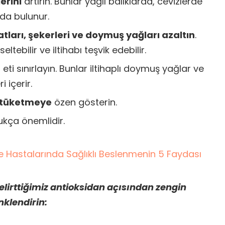
erini
artırın. Bunlar yağlı balıklarda, cevizlerde
da bulunur.
tları, şekerleri ve doymuş yağları azaltın
.
eltebilir ve iltihabı teşvik edebilir.
ı eti sınırlayın. Bunlar iltihaplı doymuş yağlar ve
i içerir.
u tüketmeye
özen gösterin.
ukça önemlidir.
 Hastalarında Sağlıklı Beslenmenin 5 Faydası
lirttiğimiz antioksidan açısından zengin
enklendirin
: