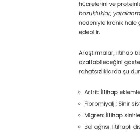
hücrelerini ve proteinl
bozukluklar, yaralanm
nedeniyle kronik hale g
edebilir.
Araştırmalar, iltihap b
azaltabileceğini göste
rahatsızlıklarda şu dur
Artrit: İltihap eklemle
Fibromiyalji: Sinir si
Migren: İltihap sinirl
Bel ağrısı: İltihaplı 