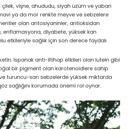
n, çilek, vişne, ahududu, siyah üzüm ve yaban
, mavi ya da mor renkte meyve ve sebzelere
mentler olan antosiyaninler, antioksidan
re, enflamasyona, diyabete, yüksek kan
u etkileriyle sağlık için son derece faydalı
üketin. Ispanak anti-iltihap etkileri olan lutein gibi
oğal bir pigment olan karotenoidlere sahip
lı ve turuncu-sarı sebzelerde yüksek miktarda
 göz sağlığını korumada önemi rol oynar.