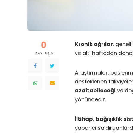
0
Kronik ağrılar
, genel
ve altı haftadan daha 
PAYLAŞIM
Araştırmalar, beslenme
desteklenen takviyeler
azaltabileceği
ve doğ
yönündedir.
İltihap, bağışıklık si
yabancı saldırganlar