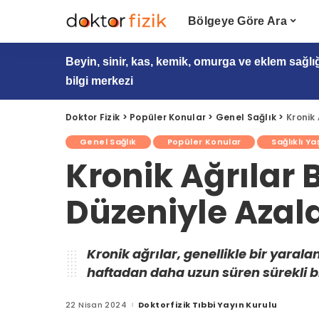
Bölgeye Göre Ara
Beyin, sinir, kas, kemik, omurga ve eklem sağlı
bilgi merkezi
Doktor Fizik
>
Popüler Konular
>
Genel Sağlık
>
Kronik
Genel Sağlık
Popüler Konular
Sağlıklı Y
Kronik Ağrılar
Düzeniyle Azala
Kronik ağrılar, genellikle bir yaral
haftadan daha uzun süren sürekli b
22 Nisan 2024
Doktorfizik Tıbbi Yayın Kurulu
Posted
by