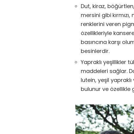
Dut, kiraz, böğürtle
mersini gibi
kırmızı
renklerini veren pig
özellikleriyle kanse
basıncına karşı oluml
besinlerdir.
Yapraklı yeşillikler t
maddeleri sağlar. D
lutein, yeşil yaprak
bulunur ve özellikle