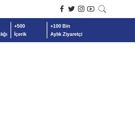
+500
+100 Bin
ığı
İçerik
Aylık Ziyaretçi