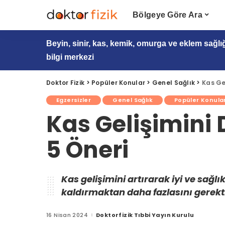
Bölgeye Göre Ara
Beyin, sinir, kas, kemik, omurga ve eklem sağlı
bilgi merkezi
Doktor Fizik
>
Popüler Konular
>
Genel Sağlık
>
Kas Ge
Egzersizler
Genel Sağlık
Popüler Konula
Kas Gelişimini
5 Öneri
Kas gelişimini artırarak iyi ve sağl
kaldırmaktan daha fazlasını gerektirir
16 Nisan 2024
Doktorfizik Tıbbi Yayın Kurulu
Posted
by