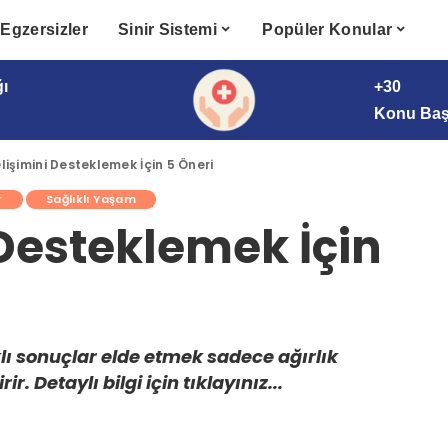
Egzersizler
Sinir Sistemi
Popüler Konular
ğı
+30
Konu Başl
lişimini Desteklemek İçin 5 Öneri
r
Sağlıklı Yaşam
 Desteklemek İçin
ıklı sonuçlar elde etmek sadece ağırlık
. Detaylı bilgi için tıklayınız...