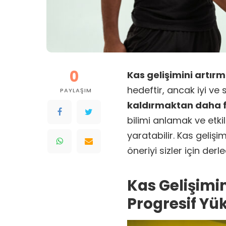
0
Kas gelişimini artır
hedeftir, ancak iyi ve
PAYLAŞIM
kaldırmaktan daha fa
bilimi anlamak ve etkil
yaratabilir. Kas gelişi
öneriyi sizler için derle
Kas Gelişimi
Progresif Yü