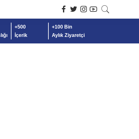
+500
+100 Bin
ığı
İçerik
Aylık Ziyaretçi