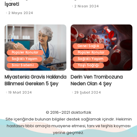
İşareti
2 Nisan 2024
2 Mayıs 2024
Genel Sağlık
Popüler Konular
Popüler Konular
Sağlıklı Yaşam
Sağlıklı Yaşam
Sinir Sistemi
Yaşlı Sağlığı
Miyastenia Gravis Hakkında
Derin Ven Trombozuna
Bilinmesi Gereken 5 Şey
Neden Olan 4 Şey
19 Mart 2024
29 Şubat 2024
© 2016–2021 doktorfizik
Site içeriğinde bulunan bilgiler destek sağlamak içindir. Hekimin
hastasını tıbbi amaçla muayene etmesi, tanı ve teşhis koyması
yerine geçmez.