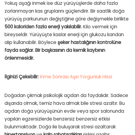
Yokuş aşağı inmek ise düz yürüyüşlerde daha fazla
zorlanmayan kas gruplarını güçlendirir.
Bir saatlik doğa
yürüyüş parkurunun değiştiğine göre değişmekle birlikte
500 kaloriden fazla enerji yakılabilir.
Kilo vermek için
bireyseldir.
Yürüyüşte kaslar enerji için glukozu kandan
alıp kullanabilir.
Böylece
şeker hastalığının kontrolüne
fayda sağlar.
Bir başkasının da kemik kaybının
önlenmesidir.
İlginizi Çekebilir:
İnme Sonrası Aşırı Yorgunluk Hissi
Doğadan çıkmak psikolojik açıdan da faydalıdır.
Sadece
dışarıda olmak, temiz hava almak bile stresi azaltır.
Bu
açıdan doğa yürüyüşünün evde veya spor salonunda
yapılan egzersizlerde benzersiz benzersiz etkisi
bulunmaktadır.
Doğa ile buluşarak stresi azaltarak
hipertansiyon
ve
kalp rahatsızlıkları
riskini azaltır.