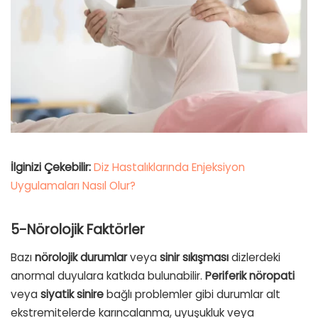
İlginizi Çekebilir:
Diz Hastalıklarında Enjeksiyon
Uygulamaları Nasıl Olur?
5-Nörolojik Faktörler
Bazı
nörolojik durumlar
veya
sinir sıkışması
dizlerdeki
anormal duyulara katkıda bulunabilir.
Periferik nöropati
veya
siyatik sinire
bağlı problemler gibi durumlar alt
ekstremitelerde karıncalanma, uyuşukluk veya