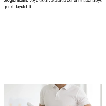
programlarına
veya ciddi vakalarda cerrahi müdahaleye
gerek duyulabilir.