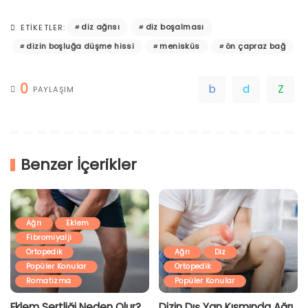
diz ağrısı
diz boşalması
ETIKETLER:
dizin boşluğa düşme hissi
menisküs
ön çapraz bağ
0
PAYLAŞIM
Benzer İçerikler
Ağrı
Eklem
Fibromiyalji
Ortopedik
Ağrı
Diz
Popüler Konular
Ortopedik
Romatizma
Popüler Konular
Eklem Sertliği Neden Olur?
Dizin Dış Yan Kısmında Ağrı