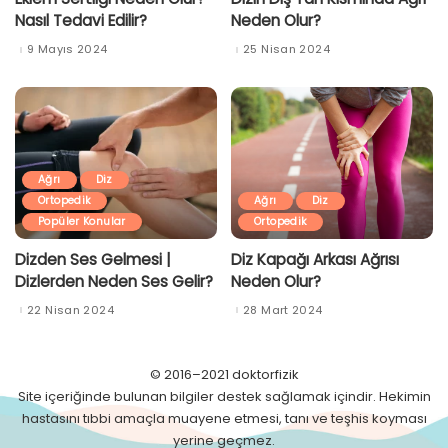
Nasıl Tedavi Edilir?
Neden Olur?
9 Mayıs 2024
25 Nisan 2024
Ağrı
Diz
Ortopedik
Ağrı
Diz
Popüler Konular
Ortopedik
Dizden Ses Gelmesi |
Diz Kapağı Arkası Ağrısı
Dizlerden Neden Ses Gelir?
Neden Olur?
22 Nisan 2024
28 Mart 2024
© 2016–2021 doktorfizik
Site içeriğinde bulunan bilgiler destek sağlamak içindir. Hekimin
hastasını tıbbi amaçla muayene etmesi, tanı ve teşhis koyması
yerine geçmez.