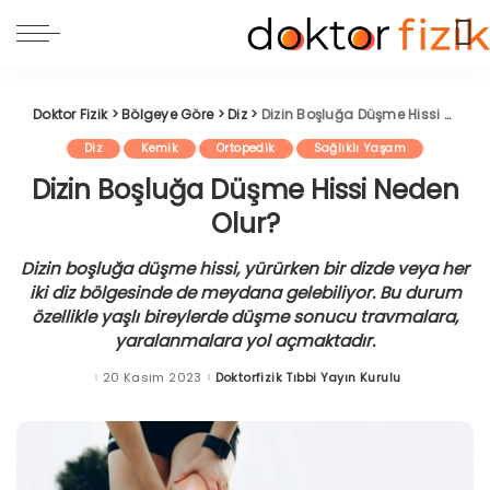
Doktor Fizik
>
Bölgeye Göre
>
Diz
>
Dizin Boşluğa Düşme Hissi Neden Olur?
Diz
Kemik
Ortopedik
Sağlıklı Yaşam
Dizin Boşluğa Düşme Hissi Neden
Olur?
Dizin boşluğa düşme hissi, yürürken bir dizde veya her
iki diz bölgesinde de meydana gelebiliyor. Bu durum
özellikle yaşlı bireylerde düşme sonucu travmalara,
yaralanmalara yol açmaktadır.
20 Kasım 2023
Doktorfizik Tıbbi Yayın Kurulu
Posted
by