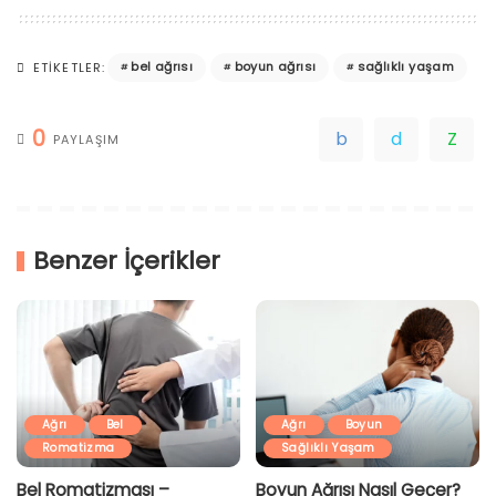
bel ağrısı
boyun ağrısı
sağlıklı yaşam
ETIKETLER:
0
PAYLAŞIM
Benzer İçerikler
Ağrı
Bel
Ağrı
Boyun
Romatizma
Sağlıklı Yaşam
Bel Romatizması –
Boyun Ağrısı Nasıl Geçer?