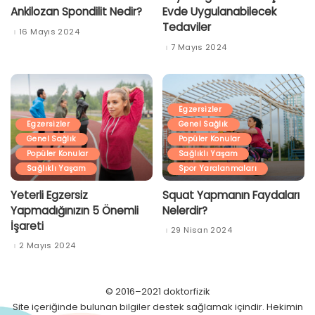
Ankilozan Spondilit Nedir?
Evde Uygulanabilecek
Tedaviler
16 Mayıs 2024
7 Mayıs 2024
Egzersizler
Egzersizler
Genel Sağlık
Genel Sağlık
Popüler Konular
Popüler Konular
Sağlıklı Yaşam
Sağlıklı Yaşam
Spor Yaralanmaları
Yeterli Egzersiz
Squat Yapmanın Faydaları
Yapmadığınızın 5 Önemli
Nelerdir?
İşareti
29 Nisan 2024
2 Mayıs 2024
© 2016–2021 doktorfizik
Site içeriğinde bulunan bilgiler destek sağlamak içindir. Hekimin