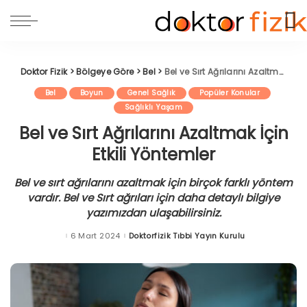
Doktor Fizik
>
Bölgeye Göre
>
Bel
>
Bel ve Sırt Ağrılarını Azaltmak İçin Etkili Yöntemler
Bel
Boyun
Genel Sağlık
Popüler Konular
Sağlıklı Yaşam
Bel ve Sırt Ağrılarını Azaltmak İçin
Etkili Yöntemler
Bel ve sırt ağrılarını azaltmak için birçok farklı yöntem
vardır. Bel ve Sırt ağrıları için daha detaylı bilgiye
yazımızdan ulaşabilirsiniz.
6 Mart 2024
Doktorfizik Tıbbi Yayın Kurulu
Posted
by