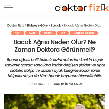
Doktor Fizik
>
Bölgeye Göre
>
Bacak
>
Bacak Ağrısı Neden Olur? Ne Zaman Doktora Görünmeli?
Ağrı
Ayak
Bacak
Diz
Sağlıklı Yaşam
Bacak Ağrısı Neden Olur? Ne
Zaman Doktora Görünmeli?
Bacak ağrısı, belli belirsiz sızlamalardan keskin bıçak
saplanır tarzda sancılara kadar değişen şiddet ve tipte
olabilir. Kalça ve dizden ayak bileğine kadar farklı
bölgelerde ya da tüm bacak boyunca hissedilebilir.
27 Kasım 2020
Doç. Dr. İlknur SARAL
Posted
by