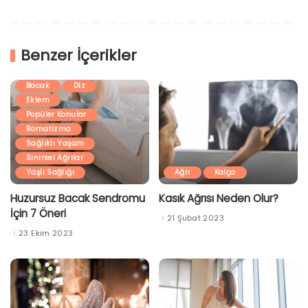
Benzer İçerikler
Ağrı
Ayak
Bacak
Diz
Eklem
Popüler Konular
Romatizma
Sağlıklı Yaşam
Sinirsel Ağrılar
Yaşlı Sağlığı
Ağrı
Kalça
Huzursuz Bacak Sendromu
Kasık Ağrısı Neden Olur?
İçin 7 Öneri
21 Şubat 2023
23 Ekim 2023