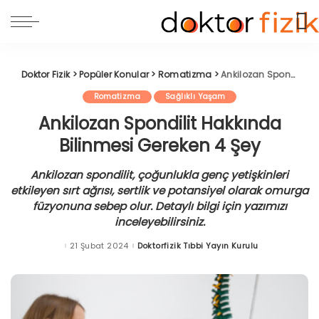
Doktor Fizik
>
Popüler Konular
>
Romatizma
>
Ankilozan Spondilit Hakkında Bilinmesi Gereken 4 Şey
Romatizma
Sağlıklı Yaşam
Ankilozan Spondilit Hakkında
Bilinmesi Gereken 4 Şey
Ankilozan spondilit, çoğunlukla genç yetişkinleri
etkileyen sırt ağrısı, sertlik ve potansiyel olarak omurga
füzyonuna sebep olur. Detaylı bilgi için yazımızı
inceleyebilirsiniz.
21 Şubat 2024
Doktorfizik Tıbbi Yayın Kurulu
Posted
by