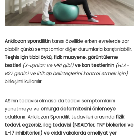
Ankilozan spondilitin
tanısı özellikle erken evrelerde zor
olabilir çünkü semptomlar diğer durumlarla karıştırılabilir.
Teşhis için tıbbi öykü, fizik muayene, görüntüleme
testleri
(X-ışınları ve MRI gibi)
ve kan testlerinin
(HLA-
B27 genini ve iltihap belirteçlerini kontrol etmek için)
birleşimi kullanılır.
AS’nin tedavisi olmasa da tedavi semptomlarını
yönetmeye ve
omurga deformitesini önlemeye
odaklanır. Ankilozan Spondilit tedavileri arasında
fizik
tedavi, egzersiz, ilaç tedavisi (NSAID’ler, TNF blokerleri ve
IL-17 inhibitörleri) ve ciddi vakalarda ameliyat yer