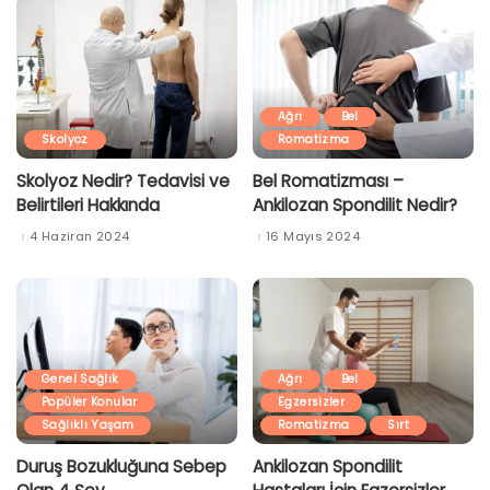
Ağrı
Bel
Skolyoz
Romatizma
Skolyoz Nedir? Tedavisi ve
Bel Romatizması –
Belirtileri Hakkında
Ankilozan Spondilit Nedir?
4 Haziran 2024
16 Mayıs 2024
Genel Sağlık
Ağrı
Bel
Popüler Konular
Egzersizler
Sağlıklı Yaşam
Romatizma
Sırt
Duruş Bozukluğuna Sebep
Ankilozan Spondilit