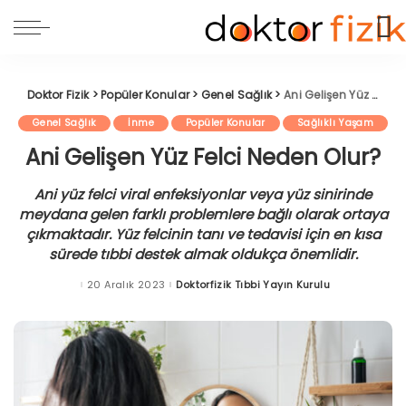
Doktor Fizik
>
Popüler Konular
>
Genel Sağlık
>
Ani Gelişen Yüz Felci Neden Olur?
Genel Sağlık
İnme
Popüler Konular
Sağlıklı Yaşam
Ani Gelişen Yüz Felci Neden Olur?
Ani yüz felci viral enfeksiyonlar veya yüz sinirinde
meydana gelen farklı problemlere bağlı olarak ortaya
çıkmaktadır. Yüz felcinin tanı ve tedavisi için en kısa
sürede tıbbi destek almak oldukça önemlidir.
20 Aralık 2023
Doktorfizik Tıbbi Yayın Kurulu
Posted
by