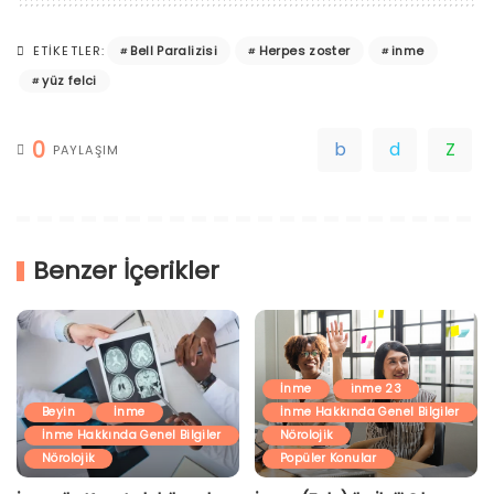
Bell Paralizisi
Herpes zoster
inme
ETIKETLER:
yüz felci
0
PAYLAŞIM
Benzer İçerikler
İnme
inme 23
Beyin
İnme
İnme Hakkında Genel Bilgiler
İnme Hakkında Genel Bilgiler
Nörolojik
Nörolojik
Popüler Konular