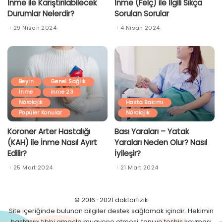
İnme ile Karıştırılabilecek
İnme (Felç) ile İlgili Sıkça
Durumlar Nelerdir?
Sorulan Sorular
29 Nisan 2024
4 Nisan 2024
Beyin
Genel Sağlık
İnme
inme 23
Nörolojik
Hasta Bakımı
Popüler Konular
Nörolojik
Koroner Arter Hastalığı
Bası Yaraları – Yatak
(KAH) ile İnme Nasıl Ayırt
Yaraları Neden Olur? Nasıl
Edilir?
İyileşir?
25 Mart 2024
21 Mart 2024
© 2016–2021 doktorfizik
Site içeriğinde bulunan bilgiler destek sağlamak içindir. Hekimin
hastasını tıbbi amaçla muayene etmesi, tanı ve teşhis koyması