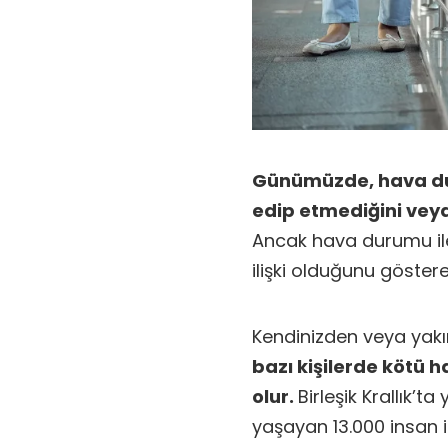
Günümüzde, hava dur
edip etmediğini vey
Ancak hava durumu ile 
ilişki olduğunu göste
Kendinizden veya yakın
bazı kişilerde kötü h
olur.
Birleşik Krallık’ta
yaşayan 13.000 insan 