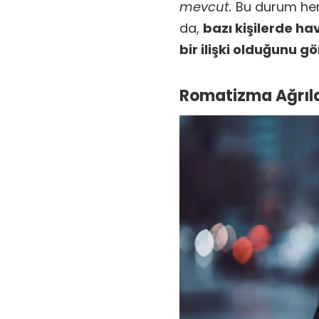
mevcut.
Bu durum henü
da,
bazı kişilerde h
bir ilişki olduğunu g
Romatizma Ağrılar