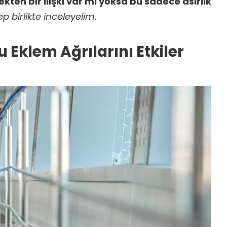
kten bir ilişki var mı yoksa bu sadece asırlık
p birlikte inceleyelim.
Eklem Ağrılarını Etkiler