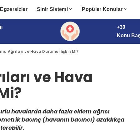
Egzersizler
Sinir Sistemi
Popüler Konular
ğı
+30
Konu Başl
a Ağrıları ve Hava Durumu İlişkili Mi?
ları ve Hava
 Mi?
rlu havalarda daha fazla eklem ağrısı
rometrik basınç (havanın basıncı) azaldıkça
terebilir.