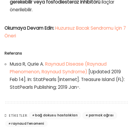
gerekebilir veya fosfodiesteraz inhibitörü
ilaçlar
önerilebilir.
Okumaya Devam Edin:
Huzursuz Bacak Sendromu İçin 7
Öneri
Referans
Musa R, Qurie A.
Raynaud Disease (Raynaud
Phenomenon, Raynaud Syndrome)
[Updated 2019
Feb 14]. In: StatPearls [Internet]. Treasure Island (FL):
StatPearls Publishing; 2019 Jan-.
bağ dokusu hastalıkları
parmak ağrısı
ETIKETLER:
raynaud fenomeni