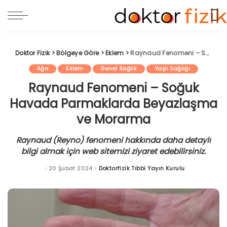
Doktor Fizik
>
Bölgeye Göre
>
Eklem
>
Raynaud Fenomeni – Soğuk Havada Parmaklarda Beyazlaşma ve Morarma
Ağrı
Eklem
Genel Sağlık
Yaşlı Sağlığı
Raynaud Fenomeni – Soğuk
Havada Parmaklarda Beyazlaşma
ve Morarma
Raynaud (Reyno) fenomeni hakkında daha detaylı
bilgi almak için web sitemizi ziyaret edebilirsiniz.
20 Şubat 2024
Doktorfizik Tıbbi Yayın Kurulu
Posted
by