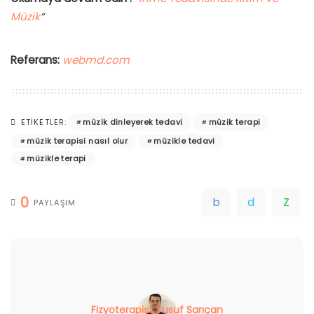
Müzik
“
Referans:
webmd.com
müzik dinleyerek tedavi
müzik terapi
ETIKETLER:
müzik terapisi nasıl olur
müzikle tedavi
müzikle terapi
0
PAYLAŞIM
Fizyoterapist Yusuf Sarıçan