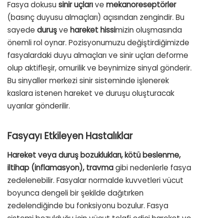
Fasya dokusu
sinir uçları
ve
mekanoreseptörler
(basınç duyusu almaçları) açısından zengindir. Bu
sayede
duruş
ve
hareket hissi
mizin oluşmasında
önemli rol oynar. Pozisyonumuzu değiştirdiğimizde
fasyalardaki duyu almaçları ve sinir uçları deforme
olup aktifleşir, omurilik ve beynimize sinyal gönderir.
Bu sinyaller merkezi sinir sisteminde işlenerek
kaslara istenen hareket ve duruşu oluşturacak
uyarılar gönderilir.
Fasyayı Etkileyen Hastalıklar
Hareket veya duruş bozuklukları, kötü beslenme,
iltihap (inflamasyon), travma
gibi nedenlerle fasya
zedelenebilir. Fasyalar normalde kuvvetleri vücut
boyunca dengeli bir şekilde dağıtırken
zedelendiğinde bu fonksiyonu bozulur. Fasya