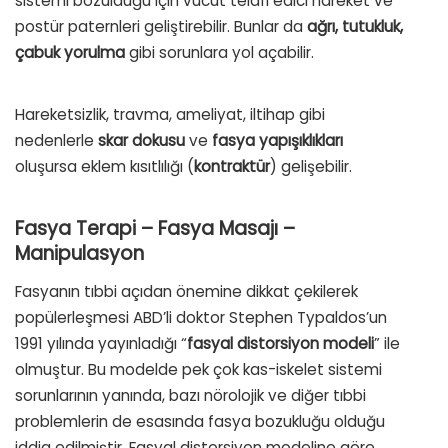
sistemi bozulduğu için vücut telafi edici hareket ve
postür paternleri geliştirebilir. Bunlar da
ağrı, tutukluk,
çabuk yorulma
gibi sorunlara yol açabilir.
Hareketsizlik, travma, ameliyat, iltihap gibi
nedenlerle
skar dokusu
ve
fasya yapışıklıkları
oluşursa eklem kısıtlılığı (
kontraktür
) gelişebilir.
Fasya Terapi – Fasya Masajı –
Manipulasyon
Fasyanın tıbbi açıdan önemine dikkat çekilerek
popülerleşmesi ABD’li doktor Stephen Typaldos’un
1991 yılında yayınladığı “
fasyal distorsiyon modeli
” ile
olmuştur. Bu modelde pek çok kas-iskelet sistemi
sorunlarının yanında, bazı nörolojik ve diğer tıbbi
problemlerin de esasında fasya bozukluğu olduğu
iddia edilmiştir. Fasyal distorsiyon modeline göre