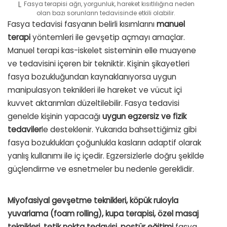
Fasya terapisi ağrı, yorgunluk, hareket kısıtlılığına neden
olan bazı sorunların tedavisinde etkili olabilir.
Fasya tedavisi fasyanın belirli kısımlarını
manuel
terapi
yöntemleri ile gevşetip açmayı amaçlar.
Manuel terapi kas-iskelet sisteminin elle muayene
ve tedavisini içeren bir tekniktir. Kişinin şikayetleri
fasya bozukluğundan kaynaklanıyorsa uygun
manipulasyon teknikleri ile hareket ve vücut içi
kuvvet aktarımları düzeltilebilir. Fasya tedavisi
genelde kişinin yapacağı
uygun egzersiz ve fizik
tedaviler
le desteklenir. Yukarıda bahsettiğimiz gibi
fasya bozuklukları çoğunlukla kasların adaptif olarak
yanlış kullanımı ile iç içedir. Egzersizlerle doğru şekilde
güçlendirme ve esnetmeler bu nedenle gereklidir.
Miyofasiyal gevşetme teknikleri, köpük ruloyla
yuvarlama (foam rolling), kupa terapisi, özel masaj
teknikleri, tetik nokta tedavisi, postür eğitimi
fasya