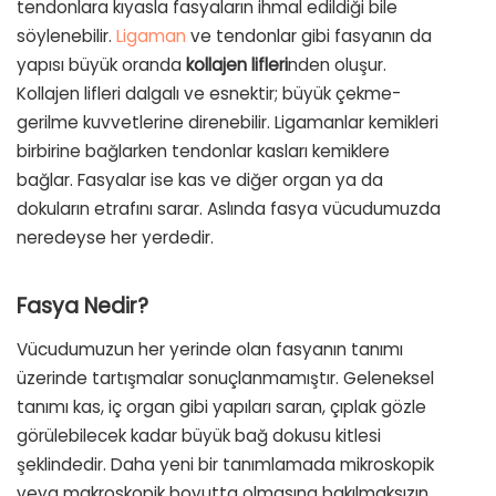
tendonlara kıyasla fasyaların ihmal edildiği bile
söylenebilir.
Ligaman
ve tendonlar gibi fasyanın da
yapısı büyük oranda
kollajen lifleri
nden oluşur.
Kollajen lifleri dalgalı ve esnektir; büyük çekme-
gerilme kuvvetlerine direnebilir. Ligamanlar kemikleri
birbirine bağlarken tendonlar kasları kemiklere
bağlar. Fasyalar ise kas ve diğer organ ya da
dokuların etrafını sarar. Aslında fasya vücudumuzda
neredeyse her yerdedir.
Fasya Nedir?
Vücudumuzun her yerinde olan fasyanın tanımı
üzerinde tartışmalar sonuçlanmamıştır. Geleneksel
tanımı kas, iç organ gibi yapıları saran, çıplak gözle
görülebilecek kadar büyük bağ dokusu kitlesi
şeklindedir. Daha yeni bir tanımlamada mikroskopik
veya makroskopik boyutta olmasına bakılmaksızın