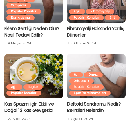
Ortopedik
Popüler Konular
Ağrı
Fibromiyalji
Romatizma
Popüler Konular
Sırt
Eklem Sertliği Neden Olur?
Fibromiyalji Hakkında Yanlış
Nasıl Tedavi Edilir?
Bilinenler
9 Mayıs 2024
30 Nisan 2024
Kol
Omuz
Ortopedik
Ağrı
İlaçlar
Popüler Konular
Popüler Konular
Spor Yaralanmaları
Kas Spazmı için Etkili ve
Deltoid Sendromu Nedir?
Doğal 12 Kas Gevşetici
Belirtileri Nelerdir?
27 Mart 2024
7 Şubat 2024