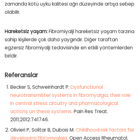
zamanda kötü uyku kalitesi ağrı düzeyinde artışa sebep
olabilir.
Hareketsiz yaşam:
Fibromiyalji hareketsiz yaşam tarzına
sahip kişilerde çok daha yaygındır. Diğer taraftan
egzersiz fibromiyalji tedavisinde en etkili yöntemlerden
biridir.
Referanslar
Becker S, Schweinhardt P.
Dysfunctional
neurotransmitter systems in fibromyalgia, their role
in central stress circuitry and pharmacological
actions on these systems.
Pain Res Treat.
2011;2012:741746.
Olivieri P, Solitar B, Dubois M.
Childhood risk factors for
developing fibromyalgia.
Open Access Rheumatol.