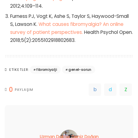
2012;4:109–114.
Furness PJ, Vogt K, Ashe S, Taylor S, Haywood-Small
S, Lawson K.
What causes fibromyalgia? An online
survey of patient perspectives.
Health Psychol Open.
2018;5(2):2055102918802683.
fibromiyalji
genel-sorun
ETIKETLER:
0
PAYLAŞIM
Uzman Doktor Deniz Doğan