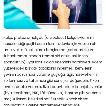
Kalça protez ameliyatı (artroplasti) kalça ekleminin
hasarlandığı çeşitli durumların tedavisi için yapılan bir
ameliyattır. En sık olarak kireçlenme (osteoartrit) ve
iltihaplı romatizmada (romatoid artrit, ankilozan
spondilit vb) uygulanır. Kalça ekleminin harabiyeti, eklem
yüzeyindeki kıkırdak tabakanın incelmesi, kemiklerin
şeklinin bozulması, yürüme güçlüğü, ağrı, hareketlerinin
zorlanması ve tutulması gibi sonuçlar doğurabilir. Erken
evrelerde kilo vermek, fizik tedavi, eklem içi enjeksiyonlar
(hyaluronik asit, PRP, kök hücre vb), baston gibi yardımcı
araç kullanımı belirtileri hafifletebilir. Ancak eklem
fonksiyonunu yerine getiremeyecek ölçüde