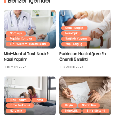
Benzer İçerikler
Genel Sağlık
Nörolojik
Nörolojik
Popüler Konular
Sağlıklı Yaşam
Sinir Sistemi Hastalıkları
Yaşlı Sağlığı
Mini-Mental Test Nedir?
Parkinson Hastalığı ve En
Nasıl Yapılır?
Önemli 5 Belirti
18 Mart 2024
12 Aralık 2023
Fizik Tedavi
İnme
İnme Tedavisi
Beyin
Nörobilim
Nörolojik
Nörolojik
Sinir Sistemi