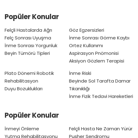
Popüler Konular
Felçli Hastalarda Ağrı
Göz Egzersizleri
Felç Sonrası Uyuşma
İnme Sonrası Görme Kaybı
İnme Sonrası Yorgunluk
Ortez Kullanımı
Beyin Tümörü Tipleri
Aspirasyon Pnömonisi
Aksiyon Gözlem Terapisi
Plato Dönemi
Robotik
İnme Riski
Rehabilitasyon
Beyinde Sol Tarafta Damar
Duyu Bozuklukları
Tıkanıklığı
İnme Fizik Tedavi Hareketleri
Popüler Konular
İnmeyi Önleme
Felçli Hasta Ne Zaman Yürür
Yutma Rehabilitasyonu
Pusher Sendromu