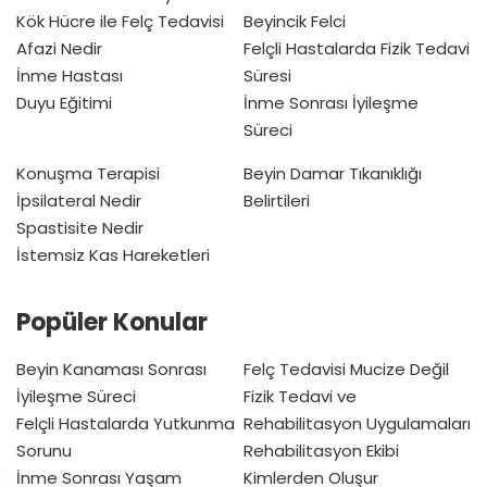
Kök Hücre ile Felç Tedavisi
Beyincik Felci
Afazi Nedir
Felçli Hastalarda Fizik Tedavi
İnme Hastası
Süresi
Duyu Eğitimi
İnme Sonrası İyileşme
Süreci
Konuşma Terapisi
Beyin Damar Tıkanıklığı
İpsilateral Nedir
Belirtileri
Spastisite Nedir
İstemsiz Kas Hareketleri
Popüler Konular
Beyin Kanaması Sonrası
Felç Tedavisi Mucize Değil
İyileşme Süreci
Fizik Tedavi ve
Felçli Hastalarda Yutkunma
Rehabilitasyon Uygulamaları
Sorunu
Rehabilitasyon Ekibi
İnme Sonrası Yaşam
Kimlerden Oluşur