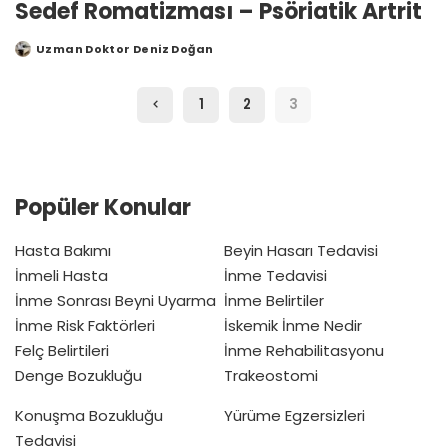
Sedef Romatizması – Psöriatik Artrit
Uzman Doktor Deniz Doğan
Posted
by
1
2
3
Popüler Konular
Hasta Bakımı
Beyin Hasarı Tedavisi
İnmeli Hasta
İnme Tedavisi
İnme Sonrası Beyni Uyarma
İnme Belirtiler
İnme Risk Faktörleri
İskemik İnme Nedir
Felç Belirtileri
İnme Rehabilitasyonu
Denge Bozukluğu
Trakeostomi
Konuşma Bozukluğu
Yürüme Egzersizleri
Tedavisi