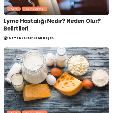
Ağrı
Romatizma
Lyme Hastalığı Nedir? Neden Olur?
Belirtileri
Uzman Doktor Deniz Doğan
Posted
by
Ağrı
Romatizma