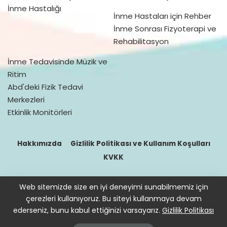
İnme Hastalığı
İnme Hastaları için Rehber
İnme Sonrası Fizyoterapi ve
Rehabilitasyon
İnme Tedavisinde Müzik ve
Ritim
Abd'deki Fizik Tedavi
Merkezleri
Etkinlik Monitörleri
Hakkımızda
Gizlilik Politikası ve Kullanım Koşulları
KVKK
Web sitemizde size en iyi deneyimi sunabilmemiz için
© 2016–2021 doktorfizik
çerezleri kullanıyoruz. Bu siteyi kullanmaya devam
Site içeriğinde bulunan bilgiler destek sağlamak içindir. Hekimin
ederseniz, bunu kabul ettiğinizi varsayarız.
Gizlilik Politikası
hastasını tıbbi amaçla muayene etmesi, tanı ve teşhis koyması