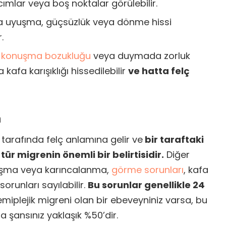
vılcımlar veya boş noktalar görülebilir.
 uyuşma, güçsüzlük veya dönme hissi
.
,
konuşma bozukluğu
veya duymada zorluk
a kafa karışıklığı hissedilebilir
ve hatta felç
n
 tarafında felç anlamına gelir ve
bir taraftaki
 tür migrenin önemli bir belirtisidir.
Diğer
yuşma veya karıncalanma,
görme sorunları
, kafa
sorunları sayılabilir.
Bu sorunlar genellikle 24
miplejik migreni olan bir ebeveyniniz varsa, bu
 şansınız yaklaşık %50’dir.