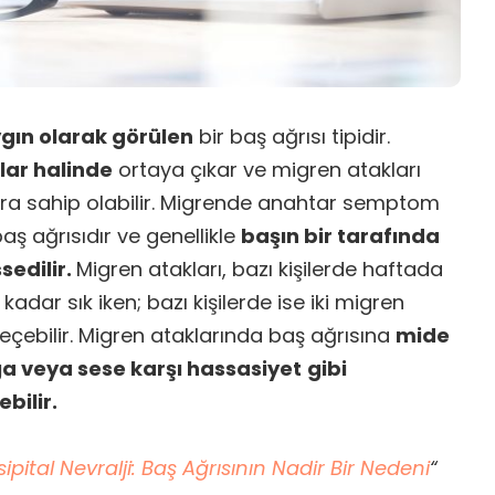
gın olarak görülen
bir baş ağrısı tipidir.
lar halinde
ortaya çıkar ve migren atakları
ra sahip olabilir. Migrende anahtar semptom
baş ağrısıdır ve genellikle
başın bir tarafında
sedilir.
Migren atakları, bazı kişilerde haftada
adar sık iken; bazı kişilerde ise iki migren
geçebilir. Migren ataklarında baş ağrısına
mide
ığa veya sese karşı hassasiyet
gibi
bilir.
ipital Nevralji: Baş Ağrısının Nadir Bir Nedeni
“