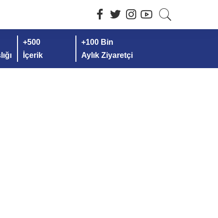
+500
+100 Bin
ığı
İçerik
Aylık Ziyaretçi