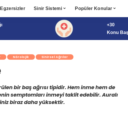
Egzersizler
Sinir Sistemi
Popüler Konular
ğı
+30
Konu Başl
r
Nörolojik
Sinirsel Ağrılar
e
ülen bir baş ağrısı tipidir. Hem inme hem de
in semptomları inmeyi taklit edebilir. Auralı
niz biraz daha yüksektir.