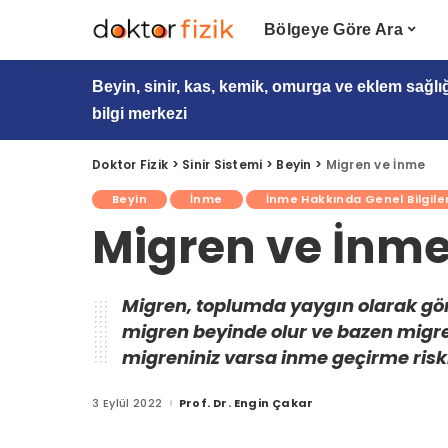
Bölgeye Göre Ara
Beyin, sinir, kas, kemik, omurga ve eklem sağlı
bilgi merkezi
Doktor Fizik
>
Sinir Sistemi
>
Beyin
>
Migren ve İnme
Beyin
İnme
İnme Hakkında Genel Bilgile
Migren ve İnm
Migren, toplumda yaygın olarak gör
migren beyinde olur ve bazen migren
migreniniz varsa inme geçirme riski
3 Eylül 2022
Prof. Dr. Engin Çakar
Posted
by