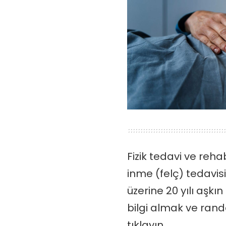
Fizik tedavi ve reh
inme (felç) tedavisi
üzerine 20 yılı aşkı
bilgi almak ve ran
tıklayın.