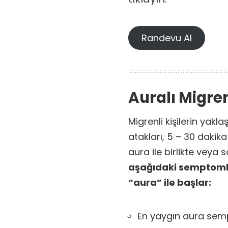
Randevu Al
Auralı Migre
Migrenli kişilerin yakl
atakları, 5 – 30 dakika
aura ile birlikte veya 
aşağıdaki semptomla
“aura” ile başlar:
En yaygın aura se