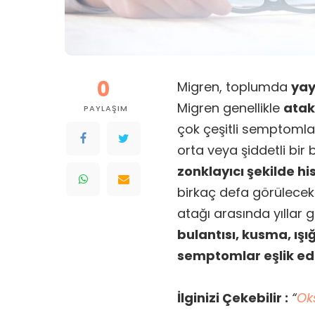
0
Migren, toplumda
yay
Migren genellikle
atak
PAYLAŞIM
çok çeşitli semptomla
orta veya şiddetli bir 
zonklayıcı şekilde his
birkaç defa görülecek k
atağı arasında yıllar 
bulantısı, kusma, ış
semptomlar eşlik ede
İlginizi Çekebilir :
“
Oks