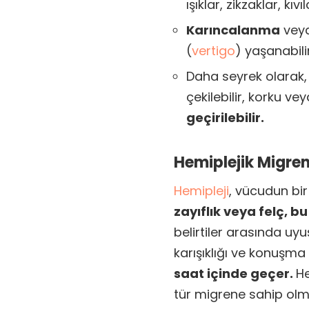
ışıklar, zikzaklar, kı
Karıncalanma
veya
(
vertigo
) yaşanabilir
Daha seyrek olarak
çekilebilir, korku vey
geçirilebilir.
Hemiplejik Migre
Hemipleji
, vücudun bir
zayıflık veya felç, bu
belirtiler arasında u
karışıklığı ve konuşma 
saat içinde geçer.
He
tür migrene sahip olma