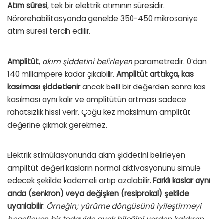
Atım süresi
, tek bir elektrik atımının süresidir.
Nörorehabilitasyonda genelde 350-450 mikrosaniye
atım süresi tercih edilir.
Amplitüt
,
akım şiddetini belirleyen
parametredir. 0’dan
140 miliampere kadar çıkabilir.
Amplitüt arttıkça, kas
kasılması şiddetlenir
ancak belli bir değerden sonra kas
kasılması aynı kalır ve amplitütün artması sadece
rahatsızlık hissi verir. Çoğu kez maksimum amplitüt
değerine çıkmak gerekmez.
Elektrik stimülasyonunda akım şiddetini belirleyen
amplitüt değeri kasların normal aktivasyonunu simüle
edecek şekilde kademeli artıp azalabilir.
Farklı kaslar aynı
anda (senkron) veya değişken (resiprokal) şekilde
uyarılabilir.
Örneğin; yürüme döngüsünü iyileştirmeyi
hedefleyen bir tedavide ayak bileğini yerden kaldıran