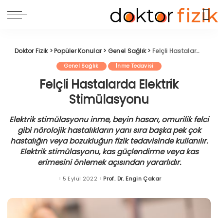
Doktor Fizik
>
Popüler Konular
>
Genel Sağlık
>
Felçli Hastalarda Elektrik Stimülasyonu
Genel Sağlık
İnme Tedavisi
Felçli Hastalarda Elektrik
Stimülasyonu
Elektrik stimülasyonu inme, beyin hasarı, omurilik felci
gibi nörolojik hastalıkların yanı sıra başka pek çok
hastalığın veya bozukluğun fizik tedavisinde kullanılır.
Elektrik stimülasyonu, kas güçlendirme veya kas
erimesini önlemek açısından yararlıdır.
5 Eylül 2022
Prof. Dr. Engin Çakar
Posted
by