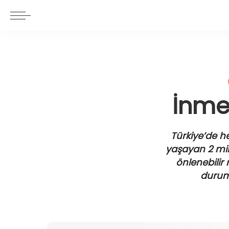
İnme
Türkiye’de h
yaşayan 2 mily
önlenebilir
duruml