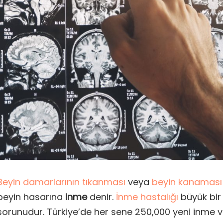
Beyin damarlarının tıkanması
veya
beyin kanamas
beyin hasarına
inme
denir.
İnme hastalığı
büyük bir
sorunudur. Türkiye’de her sene 250,000 yeni inme 