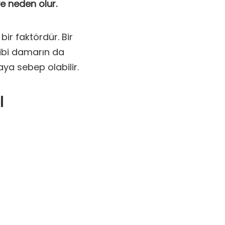
e neden olur.
ir faktördür. Bir
ibi damarın da
ya sebep olabilir.
l