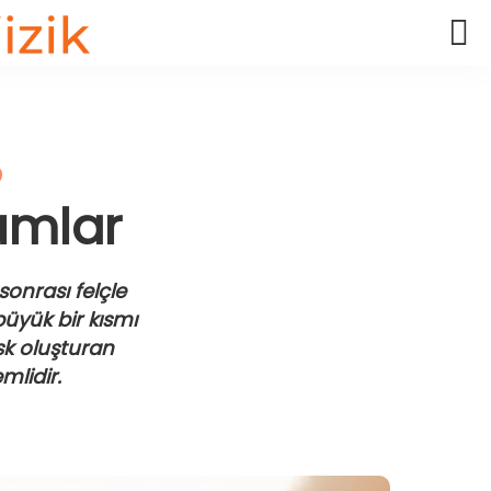
umlar
onrası felçle
büyük bir kısmı
sk oluşturan
lidir.