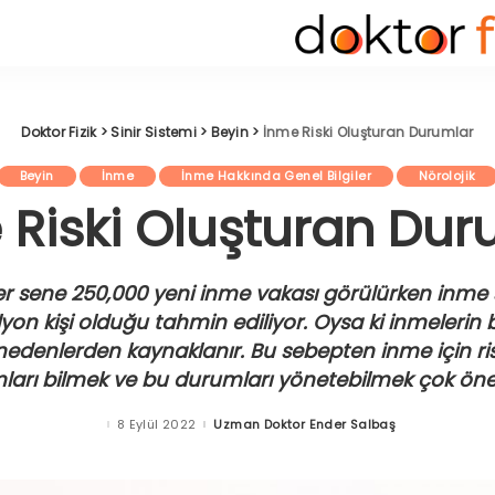
Doktor Fizik
>
Sinir Sistemi
>
Beyin
>
İnme Riski Oluşturan Durumlar
Beyin
İnme
İnme Hakkında Genel Bilgiler
Nörolojik
 Riski Oluşturan Dur
er sene 250,000 yeni inme vakası görülürken inme s
on kişi olduğu tahmin ediliyor. Oysa ki inmelerin 
 nedenlerden kaynaklanır. Bu sebepten inme için ri
arı bilmek ve bu durumları yönetebilmek çok önem
8 Eylül 2022
Uzman Doktor Ender Salbaş
Posted
by