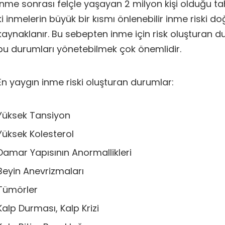
inme sonrası felçle yaşayan 2 milyon kişi olduğu ta
ki inmelerin büyük bir kısmı önlenebilir inme riski 
kaynaklanır. Bu sebepten inme için risk oluşturan d
bu durumları yönetebilmek çok önemlidir.
En yaygın inme riski oluşturan durumlar:
Yüksek Tansiyon
Yüksek Kolesterol
Damar Yapısının Anormallikleri
Beyin Anevrizmaları
Tümörler
Kalp Durması, Kalp Krizi