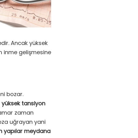
dir. Ancak yüksek
m inme gelişmesine
ni bozar.
 yüksek tansiyon
n damar zaman
roza uğrayan yani
an yapılar meydana