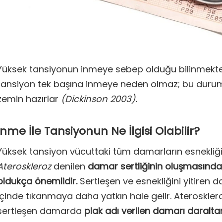
Yüksek tansiyonun inmeye sebep olduğu bilinmekte
tansiyon tek başına inmeye neden olmaz; bu duru
zemin hazırlar
(Dickinson 2003).
İnme İle Tansiyonun Ne İlgisi Olabilir?
Yüksek tansiyon vücuttaki tüm damarların esnekliği
Ateroskleroz
denilen
damar sertliğinin oluşmasında
oldukça önemlidir.
Sertleşen ve esnekliğini yitire
içinde tıkanmaya daha yatkın hale gelir. Ateroskle
sertleşen damarda
plak adı verilen damarı daralt