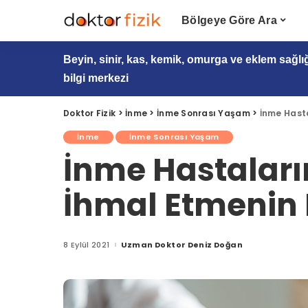
Bölgeye Göre Ara
Beyin, sinir, kas, kemik, omurga ve eklem sağlı
bilgi merkezi
Doktor Fizik
>
İnme
>
İnme Sonrası Yaşam
>
İnme Hasta
İnme
İnme Sonrası Yaşam
İnme Hastaları
İhmal Etmenin R
8 Eylül 2021
Uzman Doktor Deniz Doğan
Posted
by