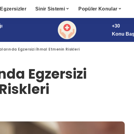
Egzersizler
Sinir Sistemi
Popüler Konular
ğı
+30
Konu Başl
larında Egzersizi İhmal Etmenin Riskleri
nda Egzersizi
iskleri