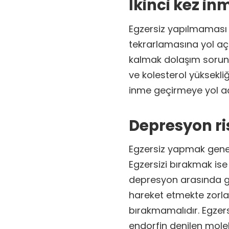
İkinci kez in
Egzersiz yapılmaması 
tekrarlamasına yol açan
kalmak dolaşım sorunla
ve kolesterol yüksekli
inme geçirmeye yol aça
Depresyon ris
Egzersiz yapmak genel iy
Egzersizi bırakmak ise 
depresyon arasında güç
hareket etmekte zorlan
bırakmamalıdır. Egzers
endorfin denilen molekül