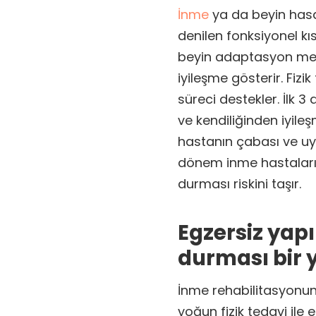
İnme
ya da beyin hasa
denilen fonksiyonel kıs
beyin adaptasyon meka
iyileşme gösterir. Fiz
süreci destekler. İlk 
ve kendiliğinden iyile
hastanın çabası ve uyg
dönem inme hastaların
durması riskini taşır.
Egzersiz yap
durması bir 
İnme rehabilitasyonun
yoğun fizik tedavi ile