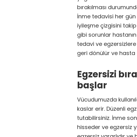
bırakılması durumunda 
İnme tedavisi her gün 
iyileşme çizgisini taki
gibi sorunlar hastanın 
tedavi ve egzersizle
geri dönülür ve hasta 
Egzersizi bır
başlar
Vücudumuzda kullanıla
kaslar erir. Düzenli eg
tutabilirsiniz. İnme s
hisseder ve egzersiz y
egzersiz yararlıdır ve