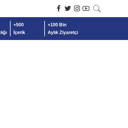
+500
+100 Bin
ığı
İçerik
Aylık Ziyaretçi