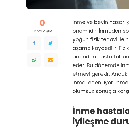
0
İnme ve beyin hasarı 
önemlidir. İnmeden son
PAYLAŞIM
yoğun fizik tedavi ile
aşama kaydedilir. Fizi
ardından hasta taburcu
eder. Bu dönemde inme
etmesi gerekir. Ancak 
ihmal edebiliyor. İnme
olumsuz sonuçla karşıla
İnme hastala
iyileşme dur