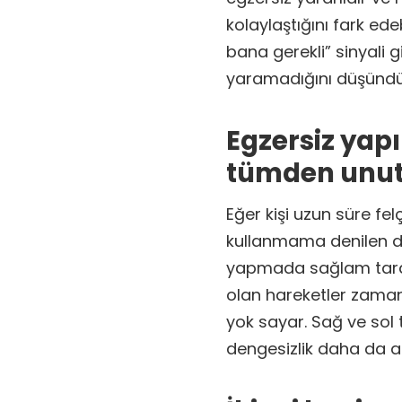
kolaylaştığını fark ede
bana gerekli” sinyali g
yaramadığını düşündüğü
Egzersiz yap
tümden unuta
Eğer kişi uzun süre fel
kullanmama denilen dur
yapmada sağlam taraf k
olan hareketler zamanl
yok sayar. Sağ ve sol
dengesizlik daha da ar