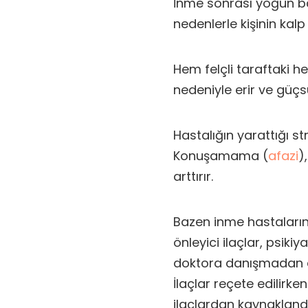
İnme sonrası yoğun ba
nedenlerle kişinin kalp
Hem felçli taraftaki 
nedeniyle erir ve güçs
Hastalığın yarattığı str
Konuşamama (
afazi
)
arttırır.
Bazen inme hastaların
önleyici ilaçlar, psikiy
doktora danışmadan as
İlaçlar reçete edilirke
ilaçlardan kaynakland