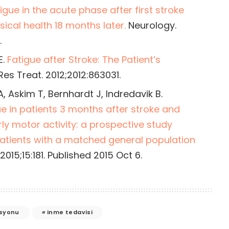
igue in the acute phase after first stroke
ical health 18 months later.
Neurology.
.
E.
Fatigue after Stroke: The Patient’s
es Treat. 2012;2012:863031.
, Askim T, Bernhardt J, Indredavik B.
ue in patients 3 months after stroke and
ly motor activity: a prospective study
atients with a matched general population
015;15:181. Published 2015 Oct 6.
asyonu
inme tedavisi