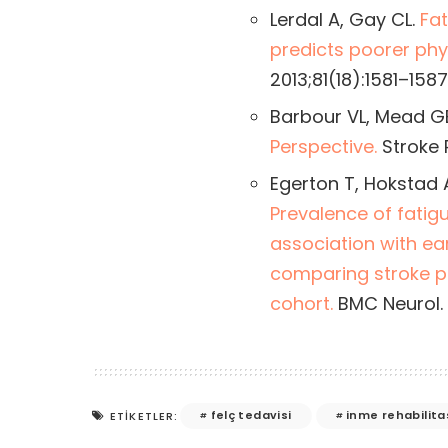
Lerdal A, Gay CL.
Fat
predicts poorer phys
2013;81(18):1581–1587
Barbour VL, Mead G
Perspective.
Stroke R
Egerton T, Hokstad A
Prevalence of fatig
association with ear
comparing stroke p
cohort.
BMC Neurol. 2
felç tedavisi
inme rehabilit
ETIKETLER: