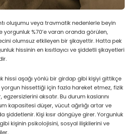
tı oluşumu veya travmatik nedenlerle beyin
rde yorgunluk %70’e varan oranda görülen,
cini olumsuz etkileyen bir şikayettir. Hatta pek
luk hissinin en kısıtlayıcı ve şiddetli şikayetleri
ir.
hissi aşağı yönlü bir girdap gibi kişiyi gittikçe
i yorgun hissettiği için fazla hareket etmez, fizik
, egzersizlerini aksatır. Bu durum kaslarını
um kapasitesi düşer, vücut ağırlığı artar ve
 şiddetlenir. Kişi kısır döngüye girer. Yorgunluk
ibi kişinin psikolojisini, sosyal ilişkilerini ve
ler.