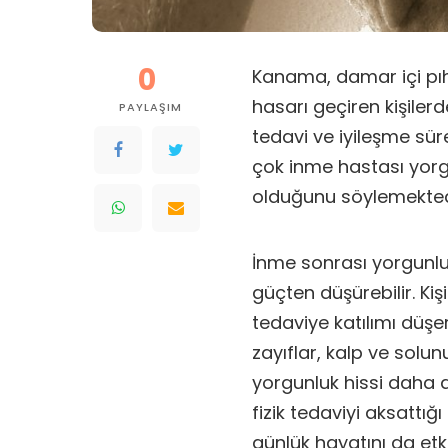
0
Kanama, damar içi pıh
hasarı geçiren kişile
PAYLAŞIM
tedavi ve iyileşme süre
çok inme hastası yorgun
olduğunu söylemekted
İnme sonrası yorgunluk 
güçten düşürebilir. Kiş
tedaviye katılımı düşer
zayıflar, kalp ve solun
yorgunluk hissi daha da
fizik tedaviyi aksattığı g
günlük hayatını da etki