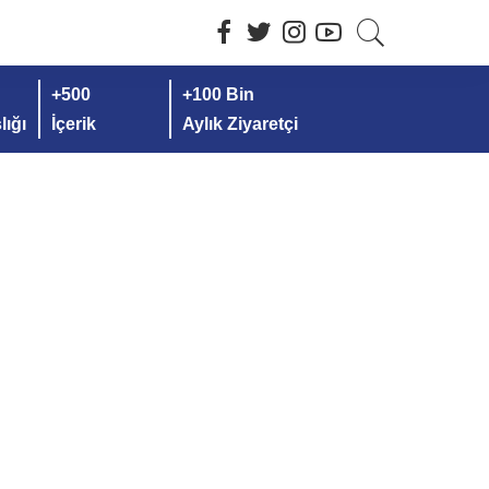
+500
+100 Bin
ığı
İçerik
Aylık Ziyaretçi