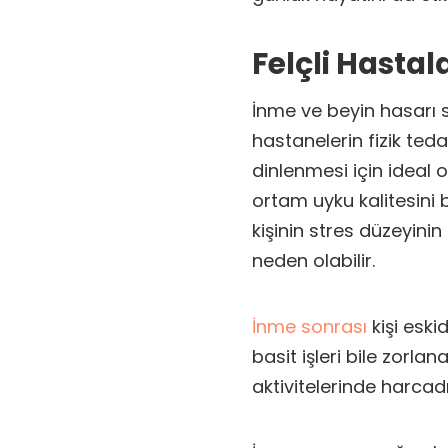
Felçli Hasta
İnme ve beyin hasarı
hastanelerin fizik tedav
dinlenmesi için ideal o
ortam uyku kalitesini
kişinin stres düzeyini
neden olabilir.
İnme sonrası
kişi esk
basit işleri bile zorla
aktivitelerinde harcad