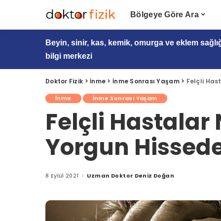
Bölgeye Göre Ara
Beyin, sinir, kas, kemik, omurga ve eklem sağlı
bilgi merkezi
Doktor Fizik
>
İnme
>
İnme Sonrası Yaşam
>
Felçli Ha
İnme
İnme Sonrası Yaşam
Felçli Hastala
Yorgun Hissede
8 Eylül 2021
Uzman Doktor Deniz Doğan
Posted
by