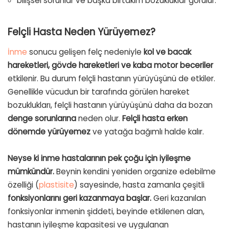
bilişsel sorunlar ve başka birtakım bozukluklar görülür.
Felçli Hasta Neden Yürüyemez?
İnme
sonucu gelişen felç nedeniyle
kol ve bacak
hareketleri, gövde hareketleri ve kaba motor beceriler
etkilenir. Bu durum felçli hastanın yürüyüşünü de etkiler.
Genellikle vücudun bir tarafında görülen hareket
bozuklukları, felçli hastanın yürüyüşünü daha da bozan
denge sorunlarına
neden olur.
Felçli hasta erken
dönemde yürüyemez
ve yatağa bağımlı halde kalır.
Neyse ki inme hastalarının pek çoğu için iyileşme
mümkündür.
Beynin kendini yeniden organize edebilme
özelliği (
plastisite
) sayesinde, hasta zamanla çeşitli
fonksiyonlarını geri kazanmaya başlar.
Geri kazanılan
fonksiyonlar inmenin şiddeti, beyinde etkilenen alan,
hastanın iyileşme kapasitesi ve uygulanan