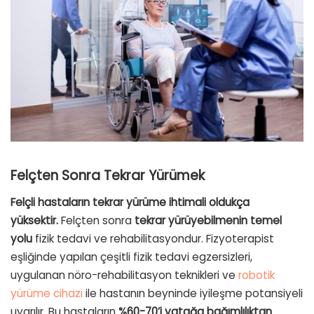
Felçten Sonra Tekrar Yürümek
Felçli hastaların tekrar yürüme ihtimali oldukça
yüksektir.
Felçten sonra
tekrar yürüyebilmenin temel
yolu
fizik tedavi ve rehabilitasyondur. Fizyoterapist
eşliğinde yapılan çeşitli fizik tedavi egzersizleri,
uygulanan nöro-rehabilitasyon teknikleri ve
robotik
yürüme cihazı
ile hastanın beyninde iyileşme potansiyeli
uyarılır. Bu hastaların
%60-70’i yatağa bağımlılıktan