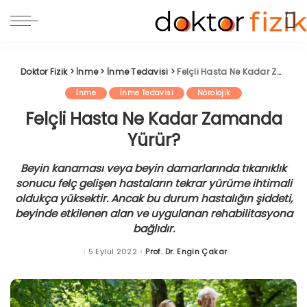
Doktor Fizik
>
İnme
>
İnme Tedavisi
>
Felçli Hasta Ne Kadar Zamanda Yürür?
İnme
İnme Tedavisi
Nörolojik
Felçli Hasta Ne Kadar Zamanda
Yürür?
Beyin kanaması veya beyin damarlarında tıkanıklık
sonucu felç gelişen hastaların tekrar yürüme ihtimali
oldukça yüksektir. Ancak bu durum hastalığın şiddeti,
beyinde etkilenen alan ve uygulanan rehabilitasyona
bağlıdır.
5 Eylül 2022
Prof. Dr. Engin Çakar
Posted
by