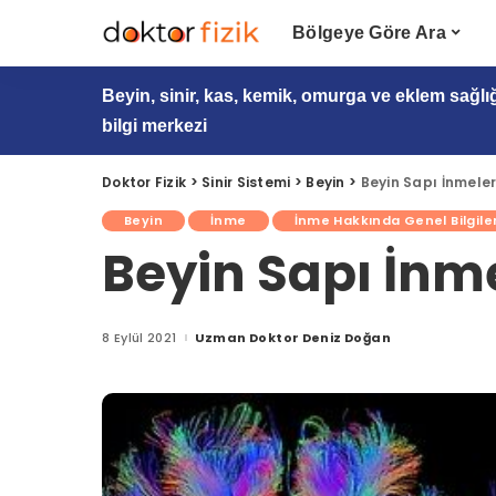
Bölgeye Göre Ara
Beyin, sinir, kas, kemik, omurga ve eklem sağlı
bilgi merkezi
Doktor Fizik
>
Sinir Sistemi
>
Beyin
>
Beyin Sapı İnmeler
Beyin
İnme
İnme Hakkında Genel Bilgile
Beyin Sapı İnme
8 Eylül 2021
Uzman Doktor Deniz Doğan
Posted
by