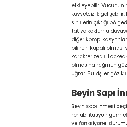
etkileyebilir. Vücudun
kuvvetsizlik gelişebil
sinirlerin çıktığı bölge
tat ve koklama duyusu 
diğer komplikasyonla
bilincin kapalı olması
karakterizedir. Locked
olmasına rağmen göz k
uğrar. Bu kişiler göz kı
Beyin Sapı İ
Beyin sapı inmesi geçir
rehabilitasyon görmeli
ve fonksiyonel durumu 