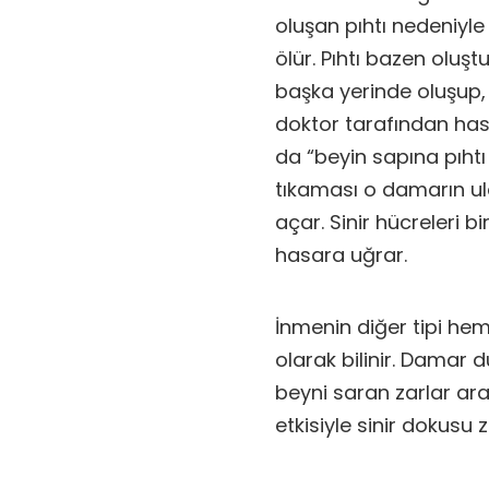
oluşan pıhtı nedeniyl
ölür. Pıhtı bazen olu
başka yerinde oluşup,
doktor tarafından has
da “beyin sapına pıhtı 
tıkaması o damarın ula
açar. Sinir hücreleri 
hasara uğrar.
İnmenin diğer tipi he
olarak bilinir. Damar
beyni saran zarlar ar
etkisiyle sinir dokusu z