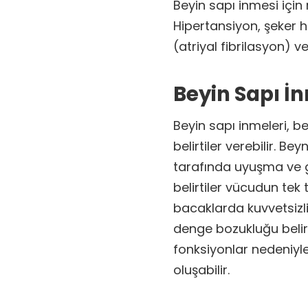
Beyin sapı inmesi için 
Hipertansiyon, şeker ha
(atriyal fibrilasyon) ve
Beyin Sapı İnm
Beyin sapı inmeleri, b
belirtiler verebilir. B
tarafında uyuşma ve g
belirtiler vücudun tek 
bacaklarda kuvvetsiz
denge bozukluğu belirti
fonksiyonlar nedeniyl
oluşabilir.