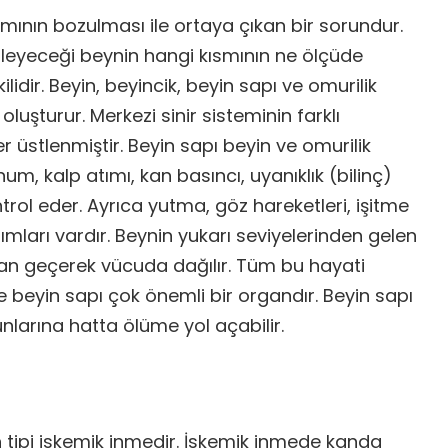
ımının bozulması ile ortaya çıkan bir sorundur.
tkileyeceği beynin hangi kısmının ne ölçüde
kilidir. Beyin, beyincik, beyin sapı ve omurilik
oluşturur. Merkezi sinir sisteminin farklı
er üstlenmiştir. Beyin sapı beyin ve omurilik
num, kalp atımı, kan basıncı, uyanıklık (bilinç)
ontrol eder. Ayrıca yutma, göz hareketleri, işitme
ısımları vardır. Beynin yukarı seviyelerinden gelen
dan geçerek vücuda dağılır. Tüm bu hayati
e beyin sapı çok önemli bir organdır. Beyin sapı
unlarına hatta ölüme yol açabilir.
 tipi iskemik inmedir. İskemik inmede kanda