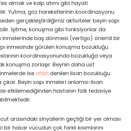
fes almak ve kalp atımı gibi hayati
bilir. Yutma, göz hareketlerinin koordinasyonu
den gerçekleştirdiğimiz aktiviteler beyin sapı
lir. İşitme, konuşma gibi fonksiyonlar da
apı inmelerinde baş dönmesi (vertigo) önemli bir
 sapı inmesinde görülen konuşma bozukluğu
 kaslarının koordinasyonunda bozukluğa veya
ak konuşma zorlaşır. Beynin daha üst
 inmelerde ise
afazi
denilen lisan bozukluğu
 çıkar. Beyin sapı inmeleri anlama-lisan
le etkilemediğinden hastanın fizik tedaviye
abilmektedir.
ücut arasındaki sinyallerin geçtiği bir yer olması
 bir hasar vücudun çok farklı kısımlarını