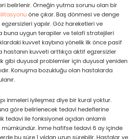
eri belirlenir. Örneğin yutma sorunu olan bir
litasyonu
öne çıkar. Baş dönmesi ve denge
gzersizleri yapılır. Göz hareketleri ve
a buna uygun terapiler ve telafi stratejileri
klardaki kuvvet kaybına yönelik ilk önce pasif
 hastanın kuvveti arttıkça aktif egzersizler
zlik gibi duyusal problemler için duyusal yeniden
rlıdır. Konuşma bozukluğu olan hastalarda
lanır.
ı inmeleri iyileşmez diye bir kural yoktur.
una göre belirlenecek tedavi hedeflerine
ik tedavi ile fonksiyonel açıdan anlamlı
k mümkündür. İnme hafifse tedavi 6 ay içinde
erde bu süre 1 yıldan uzun sürebilir. Hastalar ve