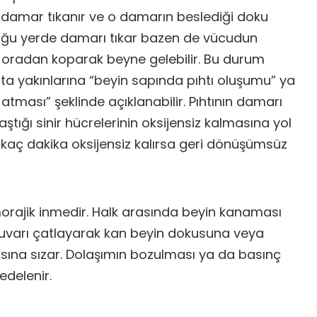
e damar tıkanır ve o damarın beslediği doku
ştuğu yerde damarı tıkar bazen de vücudun
 oradan koparak beyne gelebilir. Bu durum
ta yakınlarına “beyin sapında pıhtı oluşumu” ya
atması” şeklinde açıklanabilir. Pıhtının damarı
ştığı sinir hücrelerinin oksijensiz kalmasına yol
birkaç dakika oksijensiz kalırsa geri dönüşümsüz
morajik inmedir. Halk arasında beyin kanaması
 duvarı çatlayarak kan beyin dokusuna veya
asına sızar. Dolaşımın bozulması ya da basınç
edelenir.