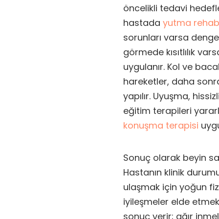
öncelikli tedavi hedefl
hastada
yutma rehabi
sorunları varsa denge e
görmede kısıtlılık vars
uygulanır. Kol ve baca
hareketler, daha sonra
yapılır. Uyuşma, hissi
eğitim terapileri yara
konuşma terapisi
uygu
Sonuç olarak beyin sap
Hastanın klinik durum
ulaşmak için yoğun fiz
iyileşmeler elde etme
sonuç verir; ağır inmel