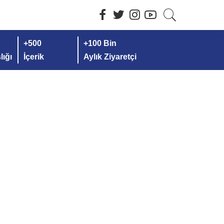
+500
+100 Bin
ığı
İçerik
Aylık Ziyaretçi