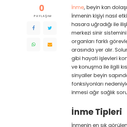
0
İnme
, beyin kan dolaş
İnmenin kişiyi nasıl e
PAYLAŞIM
hasara uğradığı ile iliş
merkezi sinir sistemini 
organları farklı görevl
arasında yer alır. Solu
gibi hayati işlevleri k
ve konuşma ile ilgili k
sinyaller beyin sapın
fonksiyonları nedeniyl
inmesi ağır sağlık sor
İnme Tipleri
İnmenin en sık görülen