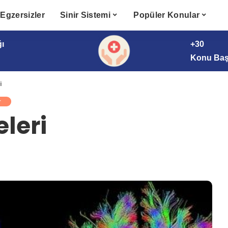
Egzersizler
Sinir Sistemi
Popüler Konular
ğı
+30
Konu Başl
i
r
leri