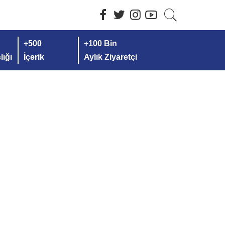
+500
+100 Bin
ığı
İçerik
Aylık Ziyaretçi