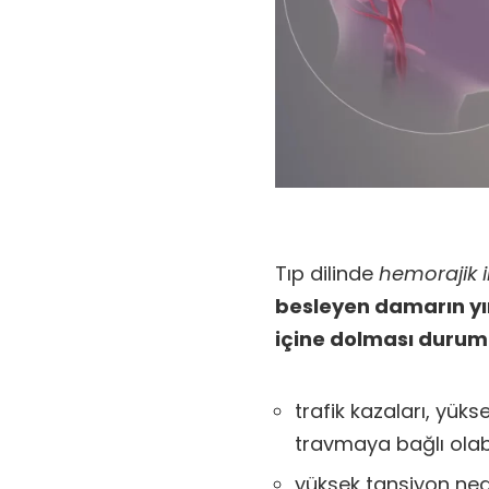
Tıp dilinde
hemorajik 
besleyen damarın yı
içine dolması duru
trafik kazaları, yü
travmaya bağlı olabi
yüksek tansiyon nede