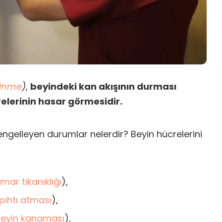
inme
)
,
beyindeki kan akışının durması
elerinin hasar görmesidir.
 engelleyen durumlar nelerdir? Beyin hücrelerini
mar tıkanıklığı
),
pıhtı atması
),
eyin kanaması
),