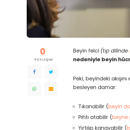
0
Beyin felci
(tıp dilinde
nedeniyle beyin hücr
PAYLAŞIM
Peki, beyindeki akışını
besleyen damar:
Tıkanabilir (
beyin da
Pıhtı atabilir (
beyne 
Yırtılıp kanayabilir (
b