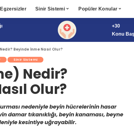
Egzersizler
Sinir Sistemi
Popüler Konular
ğı
+30
Konu Başl
 Nedir? Beyinde İnme Nasıl Olur?
r
Sinir Sistemi
me) Nedir?
asıl Olur?
 durması nedeniyle beyin hücrelerinin hasar
eyin damar tıkanıklığı, beyin kanaması, beyne
niyle kesintiye uğrayabilir.