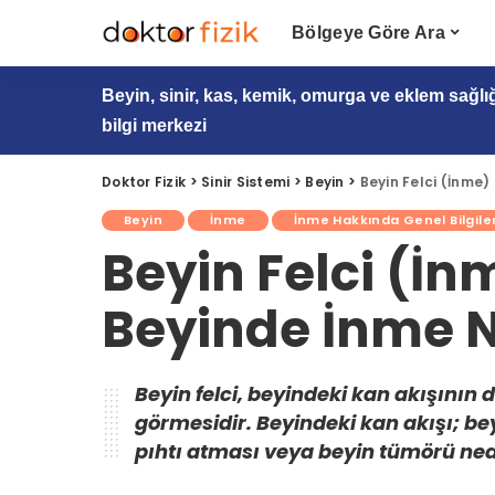
Bölgeye Göre Ara
Beyin, sinir, kas, kemik, omurga ve eklem sağlı
bilgi merkezi
Doktor Fizik
>
Sinir Sistemi
>
Beyin
>
Beyin Felci (İnme)
Beyin
İnme
İnme Hakkında Genel Bilgile
Beyin Felci (İn
Beyinde İnme N
Beyin felci, beyindeki kan akışının
görmesidir. Beyindeki kan akışı; b
pıhtı atması veya beyin tümörü nede