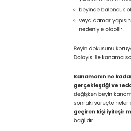
beyinde baloncuk o
veya damar yapısınd
nedeniyle olabilir.
Beyin dokusunu koruya
Dolayısı ile kanama so
Kanamanın ne kadar 
gerçekleştiği ve teda
değişken beyin kanama
sonraki süreçte nelerle
geçiren kişi iyileşir m
bağlıdır.