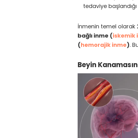
tedaviye başlandığı il
İnmenin temel olarak 2
bağlı inme (
iskemik
(
hemorajik inme
)
. B
Beyin Kanamasına