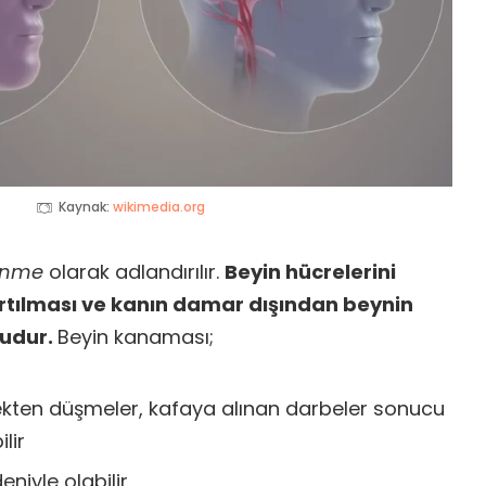
Kaynak:
wikimedia.org
inme
olarak adlandırılır.
Beyin hücrelerini
rtılması ve kanın damar dışından beynin
mudur.
Beyin kanaması;
ksekten düşmeler, kafaya alınan darbeler sonucu
lir
niyle olabilir